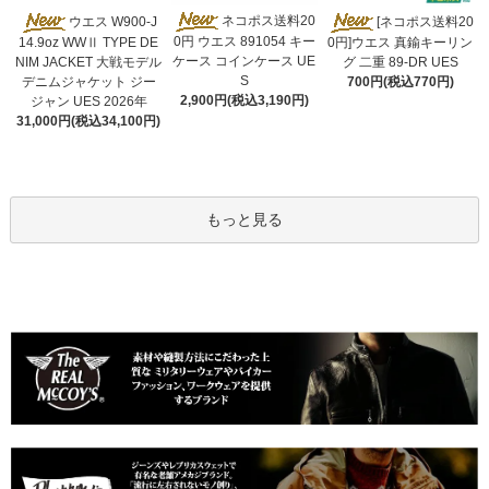
ネコポス送料20
ウエス W900-J
[ネコポス送料20
0円 ウエス 891054 キー
14.9oz WWⅡ TYPE DE
0円]ウエス 真鍮キーリン
ケース コインケース UE
NIM JACKET 大戦モデル
グ 二重 89-DR UES
S
デニムジャケット ジー
700円(税込770円)
2,900円(税込3,190円)
ジャン UES 2026年
31,000円(税込34,100円)
もっと見る