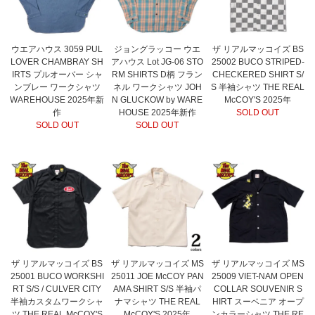
ウエアハウス 3059 PUL
ジョングラッコー ウエ
ザ リアルマッコイズ BS
LOVER CHAMBRAY SH
アハウス Lot JG-06 STO
25002 BUCO STRIPED-
IRTS プルオーバー シャ
RM SHIRTS D柄 フラン
CHECKERED SHIRT S/
ンブレー ワークシャツ
ネル ワークシャツ JOH
S 半袖シャツ THE REAL
WAREHOUSE 2025年新
N GLUCKOW by WARE
McCOY'S 2025年
作
HOUSE 2025年新作
SOLD OUT
SOLD OUT
SOLD OUT
ザ リアルマッコイズ BS
ザ リアルマッコイズ MS
ザ リアルマッコイズ MS
25001 BUCO WORKSHI
25011 JOE McCOY PAN
25009 VIET-NAM OPEN
RT S/S / CULVER CITY
AMA SHIRT S/S 半袖パ
COLLAR SOUVENIR S
半袖カスタムワークシャ
ナマシャツ THE REAL
HIRT スーベニア オープ
ツ THE REAL McCOY'S
McCOY'S 2025年
ンカラーシャツ THE RE