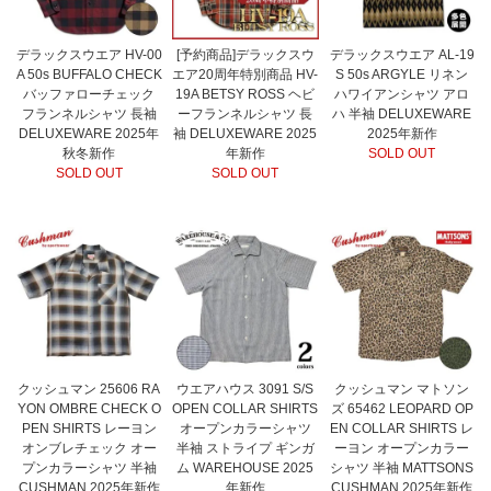
デラックスウエア HV-00
[予約商品]デラックスウ
デラックスウエア AL-19
A 50s BUFFALO CHECK
エア20周年特別商品 HV-
S 50s ARGYLE リネン
バッファローチェック
19A BETSY ROSS ヘビ
ハワイアンシャツ アロ
フランネルシャツ 長袖
ーフランネルシャツ 長
ハ 半袖 DELUXEWARE
DELUXEWARE 2025年
袖 DELUXEWARE 2025
2025年新作
秋冬新作
年新作
SOLD OUT
SOLD OUT
SOLD OUT
クッシュマン 25606 RA
ウエアハウス 3091 S/S
クッシュマン マトソン
YON OMBRE CHECK O
OPEN COLLAR SHIRTS
ズ 65462 LEOPARD OP
PEN SHIRTS レーヨン
オープンカラーシャツ
EN COLLAR SHIRTS レ
オンブレチェック オー
半袖 ストライプ ギンガ
ーヨン オープンカラー
プンカラーシャツ 半袖
ム WAREHOUSE 2025
シャツ 半袖 MATTSONS
CUSHMAN 2025年新作
年新作
CUSHMAN 2025年新作