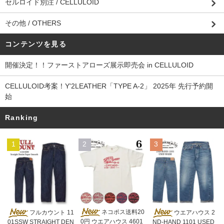
セルロイド別注 / CELLULOID
その他 / OTHERS
コンテンツを見る
開催決定！！ファーストアローズ展示即売会 in CELLULOID
CELLULOID考案！Y'2LEATHER「TYPE A-2」 2025年 先行予約開
始
Ranking
1
2
3
ネコポス送料20
フルカウント 11
ウエアハウス 2
0円 ウエアハウス 4601
01SSW STRAIGHT DEN
ND-HAND 1101 USED