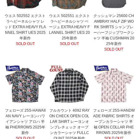
ウエス 502552 エクスト
ウエス 502551 エクスト
クッシュマン 25600 CH
ラヘビーネルシャツ レ
ラヘビーネルシャツ ベ
AMBRAY HALF ZIP WO
ッド EXTRA HEAVY FLA
ージュ EXTRA HEAVY F
RK SHIRTS シャンブレ
NNEL SHIRT UES 2025
LANNEL SHIRT UES 20
ーハーフジップワークシ
年新作
25年新作
ャツ 半袖 CUSHMAN 20
SOLD OUT
SOLD OUT
25年新作
SOLD OUT
フェローズ 25S-HAWAII
フルカウント 4092 RAY
フェローズ 25S-HANDM
AN NAVY レーヨンハワ
ON CHECK OPEN COL
ADE FABRIC SHIRTS オ
イアンシャツ アロハ 半
LAR SHIRT レーヨンオ
ープンカラーシャツ 半
袖 PHERROWS 2025年
ンブレチェック オープ
袖 OPEN COLLAR PHE
新作
ンカラーシャツ FULLC
RROWS 2025年新作
SOLD OUT
OUNT 2025年新作
SOLD OUT