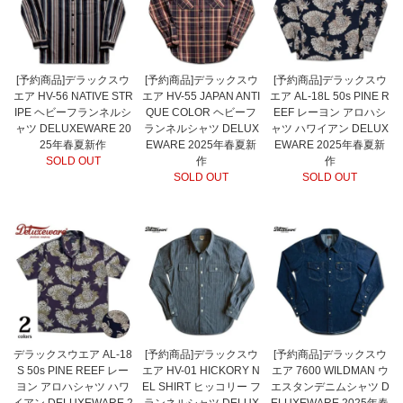
[予約商品]デラックスウ
[予約商品]デラックスウ
[予約商品]デラックスウ
エア HV-56 NATIVE STR
エア HV-55 JAPAN ANTI
エア AL-18L 50s PINE R
IPE ヘビーフランネルシ
QUE COLOR ヘビーフ
EEF レーヨン アロハシ
ャツ DELUXEWARE 20
ランネルシャツ DELUX
ャツ ハワイアン DELUX
25年春夏新作
EWARE 2025年春夏新
EWARE 2025年春夏新
SOLD OUT
作
作
SOLD OUT
SOLD OUT
デラックスウエア AL-18
[予約商品]デラックスウ
[予約商品]デラックスウ
S 50s PINE REEF レー
エア HV-01 HICKORY N
エア 7600 WILDMAN ウ
ヨン アロハシャツ ハワ
EL SHIRT ヒッコリー フ
エスタンデニムシャツ D
イアン DELUXEWARE 2
ランネルシャツ DELUX
ELUXEWARE 2025年春