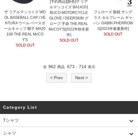
[予約商品][新色]ザ リア
ルマッコイズ BA14101
ザ リアルマッコイズ WO
フェローズ 眼鏡 サング
BUCO MOTORCYCLE
OL BASEBALL CAP / VE
ラス セルフレーム ギャ
GLOVE / DEERSKIN グ
NTURA ウール ベースボ
バン GABIN PHERROW
ローブ 手袋 THE REAL
ールキャップ 帽子 MA20
S[2023年春夏新作]
McCOY'S[2022年秋冬新
108 THE REAL McCO
SOLD OUT
作]
Y'S
SOLD OUT
SOLD OUT
962
673
714
全
商品
-
表示
< Prev
Next >
Category List
Tシャツ
シャツ