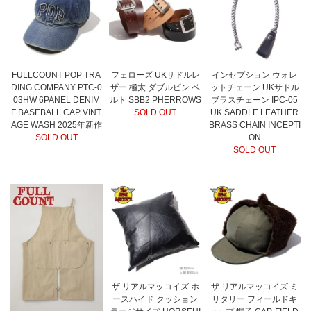
FULLCOUNT POP TRA
フェローズ UKサドルレ
インセプション ウォレ
DING COMPANY PTC-0
ザー 極太 ダブルピン ベ
ットチェーン UKサドル
03HW 6PANEL DENIM
ルト SBB2 PHERROWS
ブラスチェーン IPC-05
F BASEBALL CAP VINT
SOLD OUT
UK SADDLE LEATHER
AGE WASH 2025年新作
BRASS CHAIN INCEPTI
SOLD OUT
ON
SOLD OUT
ザ リアルマッコイズ ホ
ザ リアルマッコイズ ミ
ースハイド クッション
リタリー フィールドキ