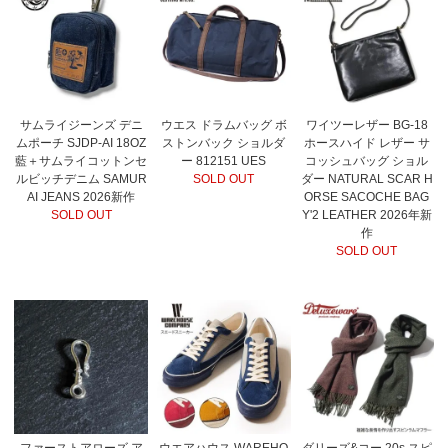
サムライジーンズ デニ
ウエス ドラムバッグ ボ
ワイツーレザー BG-18
ムポーチ SJDP-AI 18OZ
ストンバック ショルダ
ホースハイド レザー サ
藍＋サムライコットンセ
ー 812151 UES
コッシュバッグ ショル
ルビッチデニム SAMUR
SOLD OUT
ダー NATURAL SCAR H
AI JEANS 2026新作
ORSE SACOCHE BAG
SOLD OUT
Y'2 LEATHER 2026年新
作
SOLD OUT
ファーストアローズ ア
ウエアハウス WAREHO
ダリーズ&コー 20s スピ