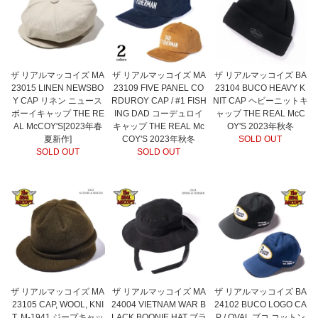
ザ リアルマッコイズ MA
ザ リアルマッコイズ MA
ザ リアルマッコイズ BA
23015 LINEN NEWSBO
23109 FIVE PANEL CO
23104 BUCO HEAVY K
Y CAP リネン ニュース
RDUROY CAP / #1 FISH
NIT CAP ヘビーニットキ
ボーイキャップ THE RE
ING DAD コーデュロイ
ャップ THE REAL McC
AL McCOY'S[2023年春
キャップ THE REAL Mc
OY'S 2023年秋冬
夏新作]
COY'S 2023年秋冬
SOLD OUT
SOLD OUT
SOLD OUT
ザ リアルマッコイズ MA
ザ リアルマッコイズ MA
ザ リアルマッコイズ BA
23105 CAP, WOOL, KNI
24004 VIETNAM WAR B
24102 BUCO LOGO CA
T, M-1941 ジープキャッ
LACK BOONIE HAT ブラ
P / OVAL ブコ コットン