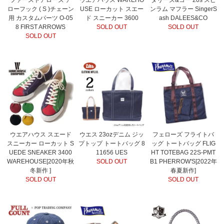
ローフック ( S )チェーン
USE ローカット スエー
ンラム マフラー SingerS
用 カスタムパーツ O-05
ド スニーカー 3600
ash DALEES&CO
8 FIRST ARROWS
SOLD OUT
SOLD OUT
SOLD OUT
ウエアハウス スエード
ウエス 23ozデニム ジッ
フェローズ フライトバ
スニーカー ローカット S
プトップ トートバッグ 8
ッグ トートバッグ FLIG
UEDE SNEAKER 3400
11656 UES
HT TOTEBAG 22S-PMT
WAREHOUSE[2020年秋
SOLD OUT
B1 PHERROW'S[2022年
冬新作 ]
春夏新作]
SOLD OUT
SOLD OUT