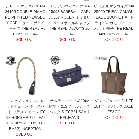
ザ リアルマッコイズ MA
ザ リアルマッコイズ MA
ザ リアルマッコイズ MA
24105 DOUBLE DIAMO
25003 BASEBALL CAP /
25009 TRIBAL CAMOU
ND PRINTED NEWSBO
JOLLY ROGER ミリタリ
FLAGE BOONIE HAT ト
Y CAP ニュースボーイ
ーベースボールキャップ
ライバルカモ ブーニー
キャップ THE REAL Mc
THE REAL McCOY'S 20
ハット 帽子 THE REAL
COY'S 2025年
25年
McCOY'S 2025年
SOLD OUT
SOLD OUT
SOLD OUT
インセプション ウォレ
サムライジーンズ 10oz
ダリーズ＆コー BLUFF
ットチェーン ホースバ
防水デニムツールケース
10sツールバック DALE
ット ブラスチェーン IPC
バック SJTCB21 SAMU
ES&CO
-08 HORSE BUTT LEAT
RAI JEANS
SOLD OUT
HER BRASS CHAIN (B
SOLD OUT
RASS) INCEPTION
SOLD OUT