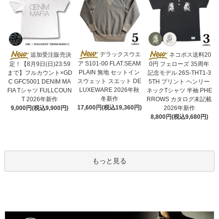
デラックスウエ
追加受注販売決
ネコポス送料20
ア S101-00 FLAT.SEAM
定！【8月9日(日)23:59
0円 フェローズ 35周年
PLAIN 無地 セットイン
まで】フルカウント×GD
記念モデル 26S-THT1-3
スウェット スエット DE
C GFC5001 DENIM MA
5TH プリント ヘンリー
LUXEWARE 2026年秋
FIA Tシャツ FULLCOUN
ネックTシャツ 半袖 PHE
冬新作
T 2026年新作
RROWS カタログ未記載
17,600円(税込19,360円)
9,000円(税込9,900円)
2026年新作
8,800円(税込9,680円)
もっと見る