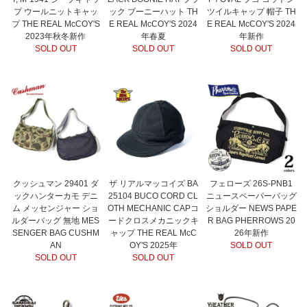
プ ウールニットキャッ
ック ブーニーハット TH
ツイルキャップ 帽子 TH
プ THE REAL McCOY'S
E REAL McCOY'S 2024
E REAL McCOY'S 2024
2023年秋冬新作
年春夏
年新作
SOLD OUT
SOLD OUT
SOLD OUT
クッシュマン 29401 ダ
ザ リアルマッコイズ BA
フェローズ 26S-PNB1
ックハンターカモ デニ
25104 BUCO CORD CL
ニュースペーパーバッグ
ム メッセンジャー ショ
OTH MECHANIC CAPコ
ショルダー NEWS PAPE
ルダーバッグ 無地 MES
ードクロスメカニックキ
R BAG PHERROWS 20
SENGER BAG CUSHM
ャップ THE REAL McC
26年新作
AN
OY'S 2025年
SOLD OUT
SOLD OUT
SOLD OUT