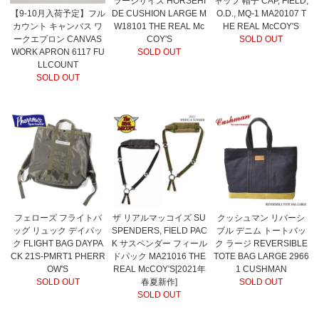
ラージサイズ HORSEHI
ャップ 帽子 CAP, FIELD,
DE CUSHION LARGE M
O.D., MQ-1 MA20107 T
【9-10月入荷予定】フル
W18101 THE REAL Mc
HE REAL McCOY'S
カウント キャンバス ワ
COY'S
SOLD OUT
ークエプロン CANVAS
SOLD OUT
WORK APRON 6117 FU
LLCOUNT
SOLD OUT
フェローズ フライトバ
ザ リアルマッコイズ SU
クッシュマン リバーシ
ッグ リュック デイパッ
SPENDERS, FIELD PAC
ブル デニム トートバッ
ク FLIGHT BAG DAYPA
K サスペンダー フィール
ク ラージ REVERSIBLE
CK 21S-PMRT1 PHERR
ドパック MA21016 THE
TOTE BAG LARGE 2966
OW'S
REAL McCOY'S[2021年
1 CUSHMAN
SOLD OUT
春夏新作]
SOLD OUT
SOLD OUT