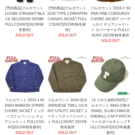
[予約商品]フルカウント
[予約商品]フルカウント
フルカウント 2033-2 SU
1101BK STRAIGHT BLA
2035 TYPE 2 PARAFFIN
PER FINE CORDUROY
CK SELVEDGE DENIM
CANVAS JACKET FULL
CHORE JACKET コーデ
FULLCOUNT[2023年秋
COUNT[2023年秋冬新
ュロイ チョアジャケッ
冬新作]
作]
ト カバーオール FULLC
SOLD OUT
SOLD OUT
OUNT 2023年秋冬新作
SOLD OUT
フルカウント 2033-1 IN
フルカウント 2034 OLD
[ネコポス送料200円]フ
DIGO WABASH STRIPE
JAPANESE TWILL US N
ルカウント 6843-23B 6
CHORE JACKET インデ
AVY UTILITY JACKET ユ
PANEL SLUB CHINO B
ィゴウォバッシュ チョ
ーティリティージャケッ
ASEBALL CAP F PATCH
アジャケット FULLCOU
ト FULLCOUNT 2023年
ベースボールキャップ F
NT[2023年秋冬新作]
秋冬新作
ULLCOUNT[2023年春夏
SOLD OUT
SOLD OUT
新作]