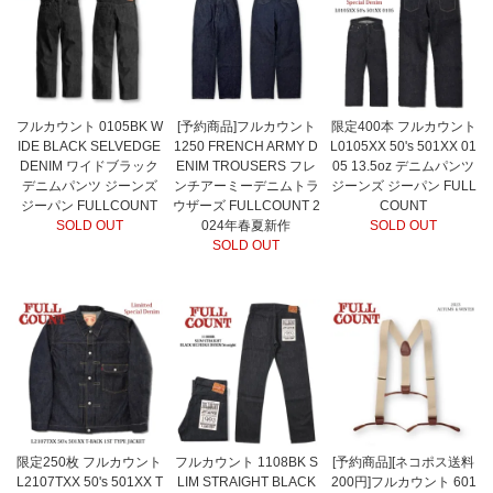
フルカウント 0105BK W
[予約商品]フルカウント
限定400本 フルカウント
IDE BLACK SELVEDGE
1250 FRENCH ARMY D
L0105XX 50's 501XX 01
DENIM ワイドブラック
ENIM TROUSERS フレ
05 13.5oz デニムパンツ
デニムパンツ ジーンズ
ンチアーミーデニムトラ
ジーンズ ジーパン FULL
ジーパン FULLCOUNT
ウザーズ FULLCOUNT 2
COUNT
SOLD OUT
024年春夏新作
SOLD OUT
SOLD OUT
限定250枚 フルカウント
フルカウント 1108BK S
[予約商品][ネコポス送料
L2107TXX 50's 501XX T
LIM STRAIGHT BLACK
200円]フルカウント 601