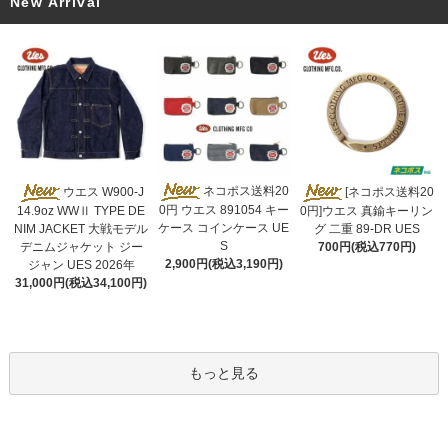
New Arrival
ネコポス送料20
ウエス W900-J
[ネコポス送料20
0円 ウエス 891054 キー
14.9oz WWⅡ TYPE DE
0円]ウエス 真鍮キーリン
ケース コインケース UE
NIM JACKET 大戦モデル
グ 二重 89-DR UES
S
デニムジャケット ジー
700円(税込770円)
2,900円(税込3,190円)
ジャン UES 2026年
31,000円(税込34,100円)
もっと見る