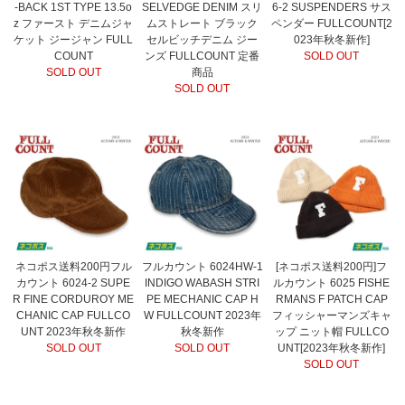
-BACK 1ST TYPE 13.5o
SELVEDGE DENIM スリ
6-2 SUSPENDERS サス
z ファースト デニムジャ
ムストレート ブラック
ペンダー FULLCOUNT[2
ケット ジージャン FULL
セルビッチデニム ジー
023年秋冬新作]
COUNT
ンズ FULLCOUNT 定番
SOLD OUT
SOLD OUT
商品
SOLD OUT
ネコポス送料200円フル
フルカウント 6024HW-1
[ネコポス送料200円]フ
カウント 6024-2 SUPE
INDIGO WABASH STRI
ルカウント 6025 FISHE
R FINE CORDUROY ME
PE MECHANIC CAP H
RMANS F PATCH CAP
CHANIC CAP FULLCO
W FULLCOUNT 2023年
フィッシャーマンズキャ
UNT 2023年秋冬新作
秋冬新作
ップ ニット帽 FULLCO
SOLD OUT
SOLD OUT
UNT[2023年秋冬新作]
SOLD OUT