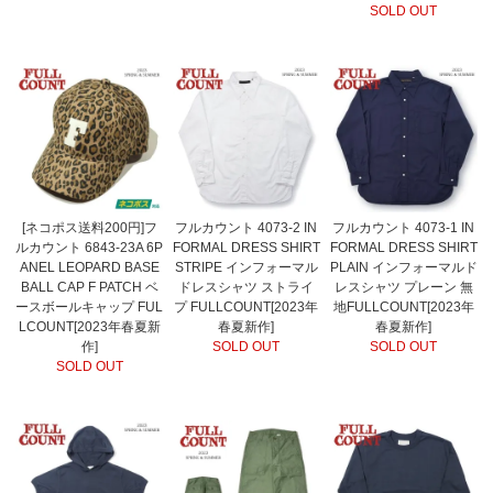
SOLD OUT
[ネコポス送料200円]フ
フルカウント 4073-2 IN
フルカウント 4073-1 IN
ルカウント 6843-23A 6P
FORMAL DRESS SHIRT
FORMAL DRESS SHIRT
ANEL LEOPARD BASE
STRIPE インフォーマル
PLAIN インフォーマルド
BALL CAP F PATCH ベ
ドレスシャツ ストライ
レスシャツ プレーン 無
ースボールキャップ FUL
プ FULLCOUNT[2023年
地FULLCOUNT[2023年
LCOUNT[2023年春夏新
春夏新作]
春夏新作]
作]
SOLD OUT
SOLD OUT
SOLD OUT