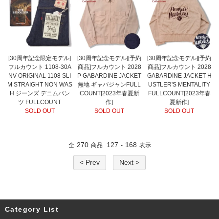
[30周年記念限定モデル]
[30周年記念モデル][予約
[30周年記念モデル][予約
フルカウント 1108-30A
商品]フルカウント 2028
商品]フルカウント 2028
NV ORIGINAL 1108 SLI
P GABARDINE JACKET
GABARDINE JACKET H
M STRAIGHT NON WAS
無地 ギャバジャンFULL
USTLER'S MENTALITY
H ジーンズ デニムパン
COUNT[2023年春夏新
FULLCOUNT[2023年春
ツ FULLCOUNT
作]
夏新作]
SOLD OUT
SOLD OUT
SOLD OUT
270
127
168
全
商品
-
表示
< Prev
Next >
Category List