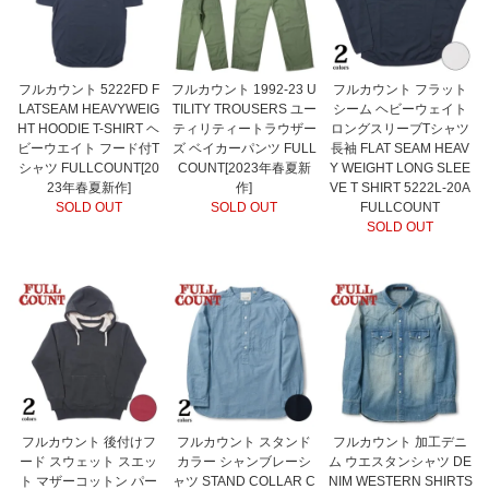
フルカウント 5222FD F
フルカウント 1992-23 U
フルカウント フラット
LATSEAM HEAVYWEIG
TILITY TROUSERS ユー
シーム ヘビーウェイト
HT HOODIE T-SHIRT ヘ
ティリティートラウザー
ロングスリーブTシャツ
ビーウエイト フード付T
ズ ベイカーパンツ FULL
長袖 FLAT SEAM HEAV
シャツ FULLCOUNT[20
COUNT[2023年春夏新
Y WEIGHT LONG SLEE
23年春夏新作]
作]
VE T SHIRT 5222L-20A
SOLD OUT
SOLD OUT
FULLCOUNT
SOLD OUT
フルカウント 後付けフ
フルカウント スタンド
フルカウント 加工デニ
ード スウェット スエッ
カラー シャンブレーシ
ム ウエスタンシャツ DE
ト マザーコットン パー
ャツ STAND COLLAR C
NIM WESTERN SHIRTS