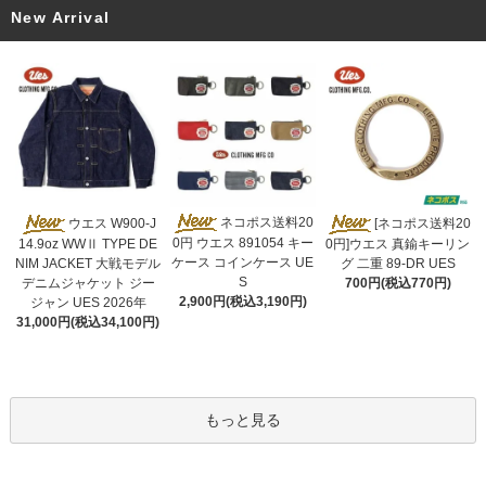
New Arrival
ネコポス送料20
ウエス W900-J
[ネコポス送料20
0円 ウエス 891054 キー
14.9oz WWⅡ TYPE DE
0円]ウエス 真鍮キーリン
ケース コインケース UE
NIM JACKET 大戦モデル
グ 二重 89-DR UES
S
デニムジャケット ジー
700円(税込770円)
2,900円(税込3,190円)
ジャン UES 2026年
31,000円(税込34,100円)
もっと見る