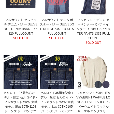
フルカウント セルビッ
フルカウント デニム ポ
フルカウント デニム カ
チ デニム バナー SELVE
スター バナー SELVEDG
ーペンターパンツ ペイ
DGE DENIM BANNER 6
E DENIM POSTER 6115
ンター DENIM CARPEN
820 FULLCOUNT
FULLCOUNT
TER PANTS 1331 FULL
SOLD OUT
SOLD OUT
COUNT
SOLD OUT
セルロイド35周年記念モ
セルロイド35周年記念モ
フルカウント 5964 HEA
デル・限定 セルロイド×
デル・限定 セルロイド×
VYWEIGHT WAFFLE LO
フルカウント WW2 大戦
フルカウント WW2 大戦
NGSLEEVE T-SHIRT ヘ
モデル 細め 35TH1108
モデル 太め 35TH0105
ビーウエイトワッフル
ジーンズ ジーパン デニ
ジーンズ ジーパン デニ
サーマル ロングスリー