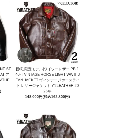
NE ST
[別注限定モデル]ワイツーレザー PB-1
AT ア
40-T VINTAGE HORSE LIGHT WWⅡ J
ATHE
EAN JACKET ヴィンテージホースライ
ト レザージャケット Y'2LEATHER 20
)
26年
148,000円(税込162,800円)