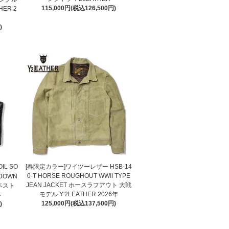
115,000円(税込126,500円)
ER 2
)
IL SO
[春限定カラー]ワイツーレザー HSB-14
0-T HORSE ROUGHOUT WWII TYPE
 DOWN
JEAN JACKET ホースラフアウト 大戦
ベスト
モデル Y'2LEATHER 2026年
年
125,000円(税込137,500円)
)