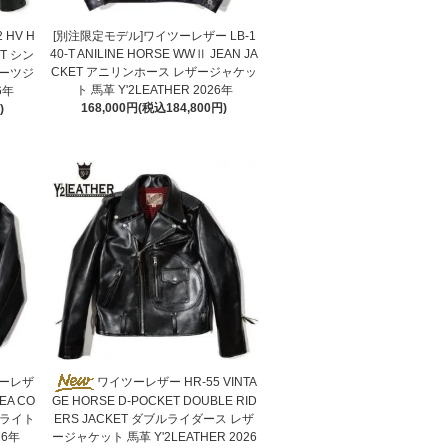
 HV H
[別注限定モデル]ワイツーレザー LB-1
40-T ANILINE HORSE WWⅡ JEAN JA
ET シン
CKET アニリンホース レザージャケッ
ーツジ
ト 馬革 Y'2LEATHER 2026年
6年
168,000円(税込184,800円)
)
ツーレザ
ワイツーレザー HR-55 VINTA
TEA CO
GE HORSE D-POCKET DOUBLE RID
フライト
ERS JACKET ダブルライダース レザ
26年
ージャケット 馬革 Y'2LEATHER 2026