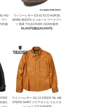
BU HO
ワイツーレザー ES-02 ECO HORSE
ス ワー
WORK BOOTS エコホース ワークブー
025年新
ツ 馬革 Y'2LEATHER 2026年新作
90,000円(税込99,000円)
STEE
ワイツーレザー SS-13 STEER OIL WE
STERN SHIRT ステアオイル ウエスタ
OTORC
ンシャツ Y'2LEATHER
シングル