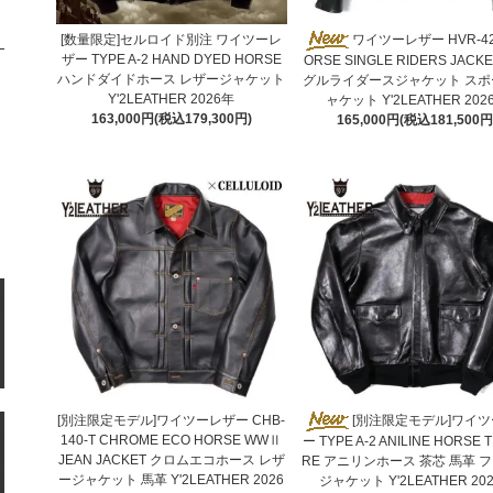
[数量限定]セルロイド別注 ワイツーレ
ワイツーレザー HVR-42
ザー TYPE A-2 HAND DYED HORSE
ORSE SINGLE RIDERS JACK
ハンドダイドホース レザージャケット
グルライダースジャケット スポ
Y'2LEATHER 2026年
ャケット Y'2LEATHER 202
163,000円(税込179,300円)
165,000円(税込181,500円
[別注限定モデル]ワイツーレザー CHB-
[別注限定モデル]ワイ
140-T CHROME ECO HORSE WWⅡ
ー TYPE A-2 ANILINE HORSE 
JEAN JACKET クロムエコホース レザ
RE アニリンホース 茶芯 馬革 
ージャケット 馬革 Y'2LEATHER 2026
ジャケット Y'2LEATHER 20