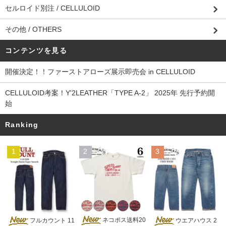
セルロイド別注 / CELLULOID
その他 / OTHERS
コンテンツを見る
開催決定！！ファーストアローズ展示即売会 in CELLULOID
CELLULOID考案！Y'2LEATHER「TYPE A-2」 2025年 先行予約開
始
Ranking
1
2
3
ネコポス送料20
フルカウント 11
ウエアハウス 2