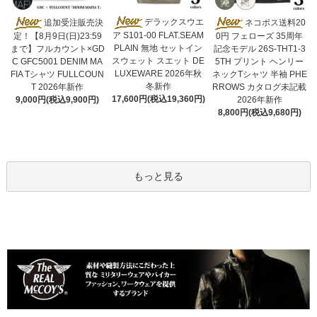
デラックスウエ
追加受注販売決
ネコポス送料20
ア S101-00 FLAT.SEAM
定！【8月9日(日)23:59
0円 フェローズ 35周年
PLAIN 無地 セットイン
まで】フルカウント×GD
記念モデル 26S-THT1-3
スウェット スエット DE
C GFC5001 DENIM MA
5TH プリント ヘンリー
LUXEWARE 2026年秋
FIA Tシャツ FULLCOUN
ネックTシャツ 半袖 PHE
冬新作
T 2026年新作
RROWS カタログ未記載
17,600円(税込19,360円)
9,000円(税込9,900円)
2026年新作
8,800円(税込9,680円)
もっと見る