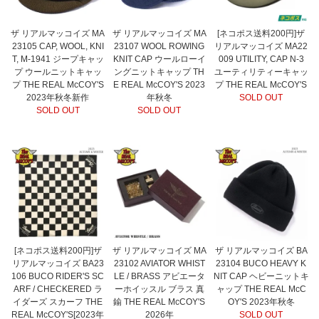
ザ リアルマッコイズ MA
ザ リアルマッコイズ MA
[ネコポス送料200円]ザ
23105 CAP, WOOL, KNI
23107 WOOL ROWING
リアルマッコイズ MA22
T, M-1941 ジープキャッ
KNIT CAP ウールローイ
009 UTILITY, CAP N-3
プ ウールニットキャッ
ングニットキャップ TH
ユーティリティーキャッ
プ THE REAL McCOY'S
E REAL McCOY'S 2023
プ THE REAL McCOY'S
2023年秋冬新作
年秋冬
SOLD OUT
SOLD OUT
SOLD OUT
[ネコポス送料200円]ザ
ザ リアルマッコイズ MA
ザ リアルマッコイズ BA
リアルマッコイズ BA23
23102 AVIATOR WHIST
23104 BUCO HEAVY K
106 BUCO RIDER'S SC
LE / BRASS アビエータ
NIT CAP ヘビーニットキ
ARF / CHECKERED ラ
ーホイッスル ブラス 真
ャップ THE REAL McC
イダーズ スカーフ THE
鍮 THE REAL McCOY'S
OY'S 2023年秋冬
REAL McCOY'S[2023年
2026年
SOLD OUT