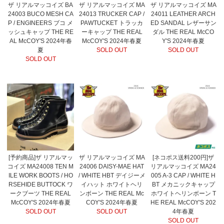
ザ リアルマッコイズ BA
ザ リアルマッコイズ MA
ザ リアルマッコイズ MA
24003 BUCO MESH CA
24013 TRUCKER CAP /
24011 LEATHER ARCH
P / ENGINEERS ブコ メ
PAWTUCKET トラッカ
ED SANDAL レザーサン
ッシュキャップ THE RE
ーキャップ THE REAL
ダル THE REAL McCO
AL McCOY'S 2024年春
McCOY'S 2024年春夏
Y'S 2024年春夏
夏
SOLD OUT
SOLD OUT
SOLD OUT
[予約商品]ザ リアルマッ
ザ リアルマッコイズ MA
[ネコポス送料200円]ザ
コイズ MA24008 TEN M
24006 DAISY-MAE HAT
リアルマッコイズ MA24
ILE WORK BOOTS / HO
/ WHITE HBT デイジーメ
005 A-3 CAP / WHITE H
RSEHIDE BUTTOCK ワ
イハット ホワイトヘリ
BT メカニックキャップ
ークブーツ THE REAL
ンボーン THE REAL Mc
ホワイトヘリンボーン T
McCOY'S 2024年春夏
COY'S 2024年春夏
HE REAL McCOY'S 202
SOLD OUT
SOLD OUT
4年春夏
SOLD OUT