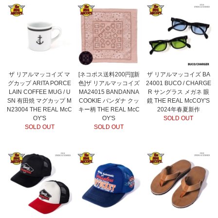
ザ リアルマッコイズ マ
[ネコポス送料200円][新
ザ リアルマッコイズ BA
グカップ ARITA PORCE
色]ザ リアルマッコイズ
24001 BUCO / CHARGE
LAIN COFFEE MUG / U
MA24015 BANDANNA
R サングラス メガネ 眼
SN 有田焼 マグカップ M
COOKIE バンダナ クッ
鏡 THE REAL McCOY'S
N23004 THE REAL McC
キー柄 THE REAL McC
2024年春夏新作
OY'S
OY'S
SOLD OUT
SOLD OUT
SOLD OUT