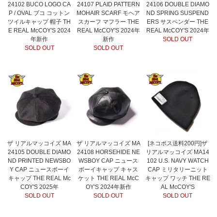
24102 BUCO LOGO CA
24107 PLAID PATTERN
24106 DOUBLE DIAMO
P / OVAL ブコ コットン
MOHAIR SCARF モヘア
ND SPRING SUSPEND
ツイルキャップ 帽子 TH
スカーフ マフラー THE
ERS サスペンダー THE
E REAL McCOY'S 2024
REAL McCOY'S 2024年
REAL McCOY'S 2024年
年新作
新作
SOLD OUT
SOLD OUT
SOLD OUT
ザ リアルマッコイズ MA
ザ リアルマッコイズ MA
[ネコポス送料200円]ザ
24105 DOUBLE DIAMO
24108 HORSEHIDE NE
リアルマッコイズ MA14
ND PRINTED NEWSBO
WSBOY CAP ニュース
102 U.S. NAVY WATCH
Y CAP ニュースボーイ
ボーイキャップ キャス
CAP ミリタリーニット
キャップ THE REAL Mc
ケット THE REAL McC
キャップ ワッチ THE RE
COY'S 2025年
OY'S 2024年新作
AL McCOY'S
SOLD OUT
SOLD OUT
SOLD OUT