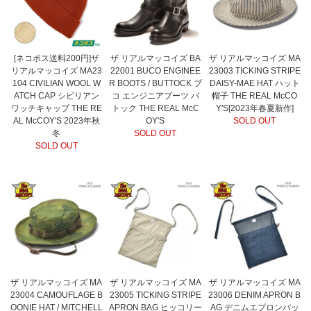
[ネコポス送料200円]ザ
ザ リアルマッコイズ BA
ザ リアルマッコイズ MA
リアルマッコイズ MA23
22001 BUCO ENGINEE
23003 TICKING STRIPE
104 CIVILIAN WOOL W
R BOOTS / BUTTOCK ブ
DAISY-MAE HAT ハット
ATCH CAP シビリアン
コ エンジニアブーツ バ
帽子 THE REAL McCO
ワッチキャップ THE RE
トック THE REAL McC
Y'S[2023年春夏新作]
AL McCOY'S 2023年秋
OY'S
SOLD OUT
冬
SOLD OUT
SOLD OUT
ザ リアルマッコイズ MA
ザ リアルマッコイズ MA
ザ リアルマッコイズ MA
23004 CAMOUFLAGE B
23005 TICKING STRIPE
23006 DENIM APRON B
OONIE HAT / MITCHELL
APRON BAG ヒッコリー
AG デニムエプロンバッ