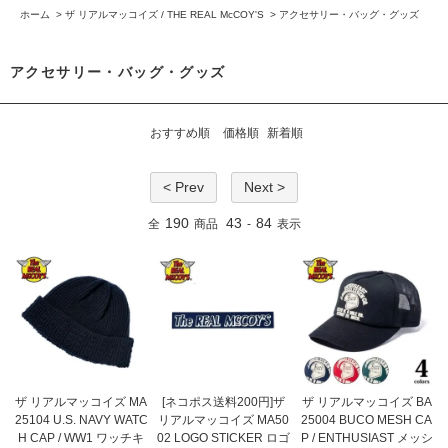
ホーム
>
ザ リアルマッコイズ / THE REAL McCOY'S
>
アクセサリー・バッグ・グッズ
アクセサリー・バッグ・グッズ
おすすめ順
価格順
新着順
< Prev
Next >
190
43
84
全
商品
-
表示
ザ リアルマッコイズ MA
[ネコポス送料200円]ザ
ザ リアルマッコイズ BA
25104 U.S. NAVY WATC
リアルマッコイズ MA50
25004 BUCO MESH CA
H CAP / WW1 ワッチキ
02 LOGO STICKER ロゴ
P / ENTHUSIAST メッシ