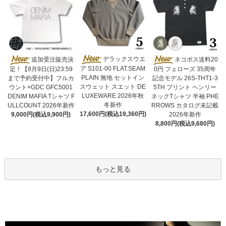
デラックスウエ
追加受注販売決
ネコポス送料20
ア S101-00 FLAT.SEAM
定！【8月9日(日)23:59
0円 フェローズ 35周年
PLAIN 無地 セットイン
まで予約受付中】フルカ
記念モデル 26S-THT1-3
スウェット スエット DE
ウント×GDC GFC5001
5TH プリント ヘンリー
LUXEWARE 2026年秋
DENIM MAFIA Tシャツ F
ネックTシャツ 半袖 PHE
冬新作
ULLCOUNT 2026年新作
RROWS カタログ未記載
17,600円(税込19,360円)
9,000円(税込9,900円)
2026年新作
8,800円(税込9,680円)
もっと見る