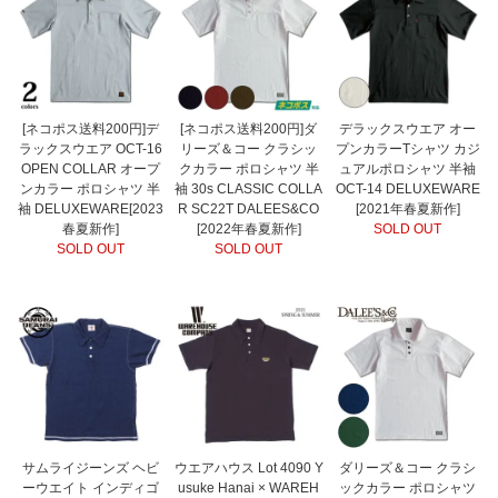
[ネコポス送料200円]デ
[ネコポス送料200円]ダ
デラックスウエア オー
ラックスウエア OCT-16
リーズ＆コー クラシッ
プンカラーTシャツ カジ
OPEN COLLAR オープ
クカラー ポロシャツ 半
ュアルポロシャツ 半袖
ンカラー ポロシャツ 半
袖 30s CLASSIC COLLA
OCT-14 DELUXEWARE
袖 DELUXEWARE[2023
R SC22T DALEES&CO
[2021年春夏新作]
春夏新作]
[2022年春夏新作]
SOLD OUT
SOLD OUT
SOLD OUT
サムライジーンズ ヘビ
ウエアハウス Lot 4090 Y
ダリーズ＆コー クラシ
ーウエイト インディゴ
usuke Hanai × WAREH
ックカラー ポロシャツ