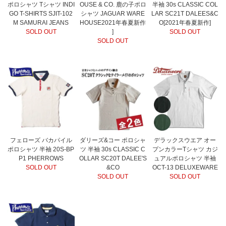
ポロシャツ Tシャツ INDI
OUSE & CO. 鹿の子ポロ
半袖 30s CLASSIC COL
GO T-SHIRTS SJIT-102
シャツ JAGUAR WARE
LAR SC21T DALEES&C
M SAMURAI JEANS
HOUSE2021年春夏新作
O[2021年春夏新作]
SOLD OUT
]
SOLD OUT
SOLD OUT
フェローズ バカパイル
ダリーズ&コー ポロシャ
デラックスウエア オー
ポロシャツ 半袖 20S-BP
ツ 半袖 30s CLASSIC C
プンカラーTシャツ カジ
P1 PHERROWS
OLLAR SC20T DALEE'S
ュアルポロシャツ 半袖
SOLD OUT
&CO
OCT-13 DELUXEWARE
SOLD OUT
SOLD OUT