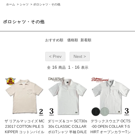
ホーム
>
シャツ
>
ポロシャツ・その他
ポロシャツ・その他
おすすめ順
価格順
新着順
< Prev
Next >
16
1
16
全
商品
-
表示
ザ リアルマッコイズ MC
ダリーズ＆コー SCT30s
デラックスウエア OCTS
23017 COTTON PILE S
30s CLASSIC COLLAR
-00 OPEN COLLAR T-S
KIPPER コットンパイル
ポロTシャツ 半袖 DALE
HIRT オープンカラーTシ