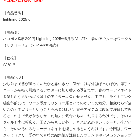
ネコポス送料200円対応
【商品番号】
lightning-2025-6
【商品名】
ネコポス送料200円 Lightning 2025年6月号 Vol.374「春のアウターはワーク＆
ミリタリー！」（2025/4/30発売）
【仕様】
A4変型
【商品説明】
少し前まで雪が降っていたかと思いきや、気がつけば外はぽっかぽか。厚手の
コートから軽く羽織れるアウターに切り替える季節です。春のコーディネイト
を楽しむならやっぱり薄手のアウターは欠かせません。中でも、ライトニング
編集部的には、ワーク系かミリタリー系というのがいまの気分。相変わらず強
いこのカテゴリーということもあるけれど、定番アイテムに改めて注目してみ
るとこれまで気が付かなかった魅力に気付いちゃったりするわけです。そのス
タイルも実は幅広く、王道からちょい外し、きれいめのドレッシーと、今だか
らこそのいろいろなコーディネイトを楽しめるというわけです。今回は、ワー
ク＆ミリタリー系の中でも特に編集部が注目したブランドやアメカジショップ