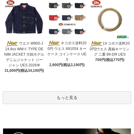
ネコポス送料20
ウエス W900-J
[ネコポス送料20
0円 ウエス 891054 キー
14.9oz WWⅡ TYPE DE
0円]ウエス 真鍮キーリン
ケース コインケース UE
NIM JACKET 大戦モデル
グ 二重 89-DR UES
S
デニムジャケット ジー
700円(税込770円)
2,900円(税込3,190円)
ジャン UES 2026年
31,000円(税込34,100円)
もっと見る