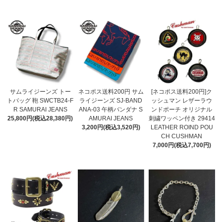
サムライジーンズ トー
ネコポス送料200円 サム
[ネコポス送料200円]ク
トバッグ 鞄 SWCTB24-F
ライジーンズ SJ-BAND
ッシュマン レザーラウ
R SAMURAI JEANS
ANA-03 午柄バンダナ S
ンドポーチ オリジナル
25,800円(税込28,380円)
AMURAI JEANS
刺繍ワッペン付き 29414
3,200円(税込3,520円)
LEATHER ROIND POU
CH CUSHMAN
7,000円(税込7,700円)