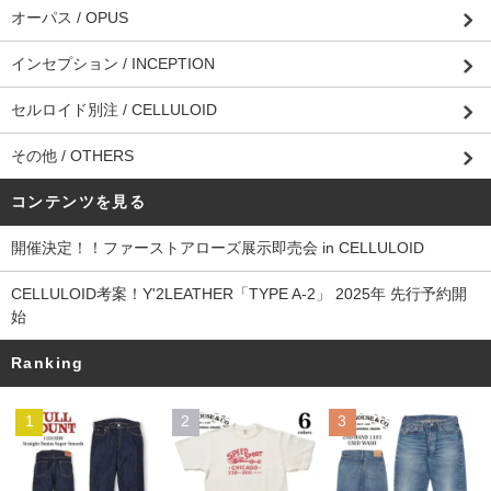
オーパス / OPUS
インセプション / INCEPTION
セルロイド別注 / CELLULOID
その他 / OTHERS
コンテンツを見る
開催決定！！ファーストアローズ展示即売会 in CELLULOID
CELLULOID考案！Y'2LEATHER「TYPE A-2」 2025年 先行予約開
始
Ranking
1
2
3