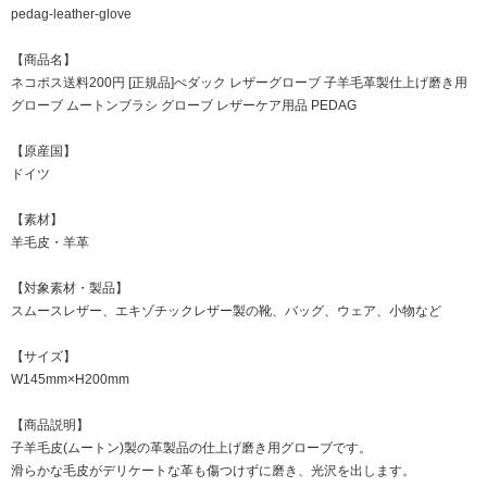
pedag-leather-glove
【商品名】
ネコポス送料200円 [正規品]ぺダック レザーグローブ 子羊毛革製仕上げ磨き用
グローブ ムートンブラシ グローブ レザーケア用品 PEDAG
【原産国】
ドイツ
【素材】
羊毛皮・羊革
【対象素材・製品】
スムースレザー、エキゾチックレザー製の靴、バッグ、ウェア、小物など
【サイズ】
W145mm×H200mm
【商品説明】
子羊毛皮(ムートン)製の革製品の仕上げ磨き用グローブです。
滑らかな毛皮がデリケートな革も傷つけずに磨き、光沢を出します。