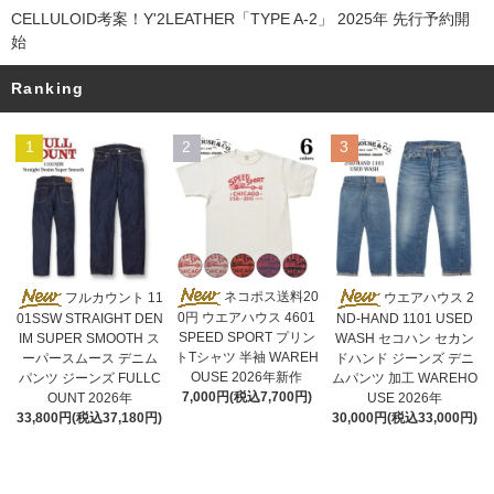
CELLULOID考案！Y'2LEATHER「TYPE A-2」 2025年 先行予約開
始
Ranking
1
2
3
ネコポス送料20
フルカウント 11
ウエアハウス 2
0円 ウエアハウス 4601
01SSW STRAIGHT DEN
ND-HAND 1101 USED
SPEED SPORT プリン
IM SUPER SMOOTH ス
WASH セコハン セカン
トTシャツ 半袖 WAREH
ーパースムース デニム
ドハンド ジーンズ デニ
OUSE 2026年新作
パンツ ジーンズ FULLC
ムパンツ 加工 WAREHO
7,000円(税込7,700円)
OUNT 2026年
USE 2026年
33,800円(税込37,180円)
30,000円(税込33,000円)