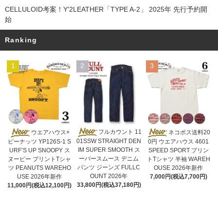
CELLULOID考案！Y'2LEATHER「TYPE A-2」 2025年 先行予約開
始
Ranking
1
2
3
フルカウント 11
ウエアハウス×
ネコポス送料20
01SSW STRAIGHT DEN
ピーナッツ YP126S-1 S
0円 ウエアハウス 4601
IM SUPER SMOOTH ス
URF’S UP SNOOPY ス
SPEED SPORT プリン
ーパースムース デニム
ヌーピー プリントTシャ
トTシャツ 半袖 WAREH
パンツ ジーンズ FULLC
ツ PEANUTS WAREHO
OUSE 2026年新作
OUNT 2026年
USE 2026年新作
7,000円(税込7,700円)
33,800円(税込37,180円)
11,000円(税込12,100円)