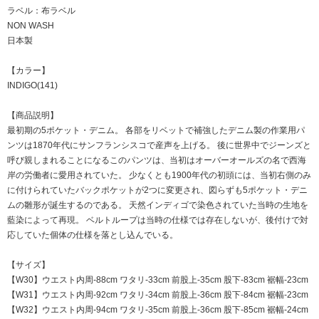
ラベル：布ラベル
NON WASH
日本製
【カラー】
INDIGO(141)
【商品説明】
最初期の5ポケット・デニム。 各部をリベットで補強したデニム製の作業用パ
ンツは1870年代にサンフランシスコで産声を上げる。 後に世界中でジーンズと
呼び親しまれることになるこのパンツは、当初はオーバーオールズの名で西海
岸の労働者に愛用されていた。 少なくとも1900年代の初頭には、当初右側のみ
に付けられていたバックポケットが2つに変更され、図らずも5ポケット・デニ
ムの雛形が誕生するのである。 天然インディゴで染色されていた当時の生地を
藍染によって再現。 ベルトループは当時の仕様では存在しないが、後付けで対
応していた個体の仕様を落とし込んでいる。
【サイズ】
【W30】ウエスト内周-88cm ワタリ-33cm 前股上-35cm 股下-83cm 裾幅-23cm
【W31】ウエスト内周-92cm ワタリ-34cm 前股上-36cm 股下-84cm 裾幅-23cm
【W32】ウエスト内周-94cm ワタリ-35cm 前股上-36cm 股下-85cm 裾幅-24cm