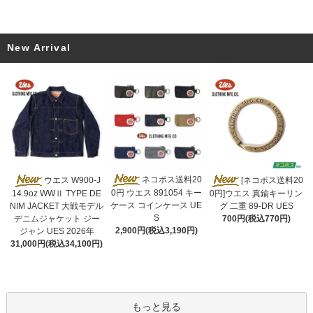
New Arrival
ネコポス送料20
ウエス W900-J
[ネコポス送料20
0円 ウエス 891054 キー
14.9oz WWⅡ TYPE DE
0円]ウエス 真鍮キーリン
ケース コインケース UE
NIM JACKET 大戦モデル
グ 二重 89-DR UES
S
デニムジャケット ジー
700円(税込770円)
2,900円(税込3,190円)
ジャン UES 2026年
31,000円(税込34,100円)
もっと見る