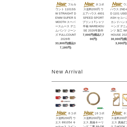
フルカ
ネコポ
ウ
ウント 1101SS
ス送料200円 ウ
ハウス 2ND-
W STRAIGHT D
エアハウス 4601
D 1101 USE
ENIM SUPER S
SPEED SPORT
ASH セコハ
MOOTH スーパ
プリントTシャツ
カンドハンド
ースムース デニ
半袖 WAREHOU
ーンズ デニ
ムパンツ ジーン
SE 2026年新作
ンツ 加工 W
ズ FULLCOUNT
7,000円(税込7,7
HOUSE 20
2026年
00円)
30,000円(
33,800円(税込3
3,000円)
7,180円)
New Arrival
ネコポ
[ネコポ
ネ
ス送料200円 ウ
ス送料200円]ウ
ス送料200円
エス 891054 キ
エス 真鍮キーリ
エス 真鍮Z
ーケース コイン
ング 二重 89-DR
ク Z-HOOK