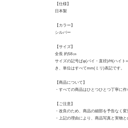
【仕様】
日本製
【カラー】
シルバー
【サイズ】
全長 約58㎝
サイズの記号ぱφ(パイ・直径)/H(ハイト=
き、単位はすべてmm(ミリ)表記です。
【商品について】
・すべての商品はひとつひとつ丁寧に作
【ご注意】
・改良のため、商品の細部を予告なく変
・上記の理由により、商品写真と実物と