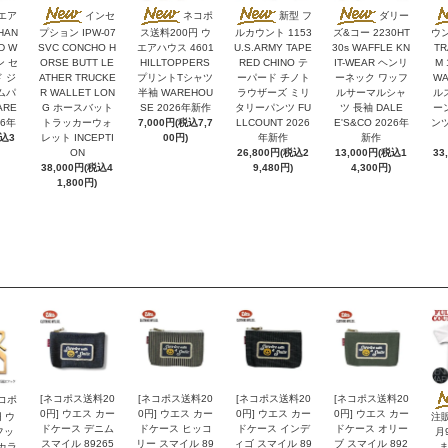
エア
インセ
ネコポ
新型 フ
ダリー
HAN
プション IPW-07
ス送料200円 ウ
ルカウント 1153
ズ&コー 2230HT
ウン
D W
SVC CONCHO H
エアハウス 4601
U.S.ARMY TAPE
30s WAFFLE KN
TR
ン セ
ORSE BUTT LE
HILLTOPPERS
RED CHINO テ
IT-WEAR ヘンリ
M 
 ジ
ATHER TRUCKE
プリントTシャツ
ーパード チノト
ーネック ワッフ
W
ムパ
R WALLET LON
半袖 WAREHOU
ラウザーズ ミリ
ルサーマルシャ
ル
ARE
G ホースバット
SE 2026年新作
タリーパンツ FU
ツ 長袖 DALE
ー
26年
トラッカーウォ
7,000円(税込7,7
LLCOUNT 2026
E'S&CO 2026年
ンツ
税込3
レット INCEPTI
00円)
年新作
新作
ON
26,800円(税込2
13,000円(税込1
33
38,000円(税込4
9,480円)
4,300円)
1,800円)
[ネコポス送料20
[ネコポス送料20
[ネコポス送料20
[ネコポス送料20
コポ
0円] ウエス カー
0円] ウエス カー
0円] ウエス カー
0円] ウエス カー
 ウ
注
ドケース デニム
ドケース ヒッコ
ドケース インデ
ドケース オリー
フッ
月9
スマイル 89265
リー スマイル 89
ィゴ スマイル 89
ブ スマイル 892
 カラ