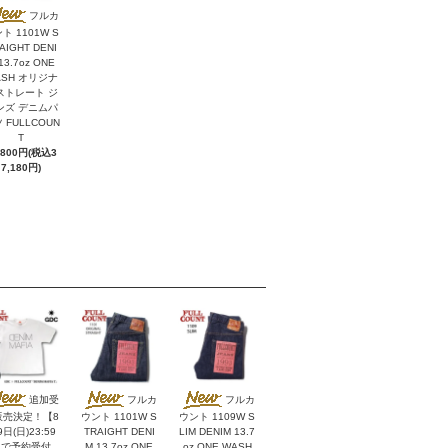
フルカ
ト 1101W S
AIGHT DENI
13.7oz ONE
ASH オリジナ
ストレート ジ
ンズ デニムパ
 FULLCOUN
T
,800円(税込3
7,180円)
追加受
フルカ
フルカ
販売決定！【8
ウント 1101W S
ウント 1109W S
日(日)23:59
TRAIGHT DENI
LIM DENIM 13.7
まで予約受付
M 13.7oz ONE
oz ONE WASH