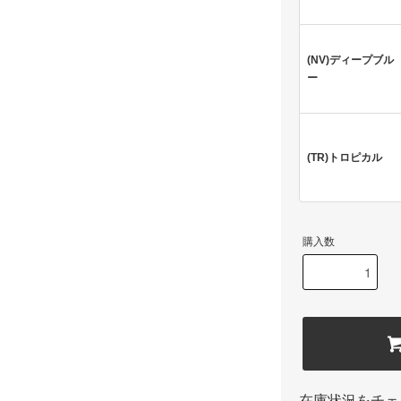
(NV)ディープブル
ー
(TR)トロピカル
購入数
在庫状況をチェ