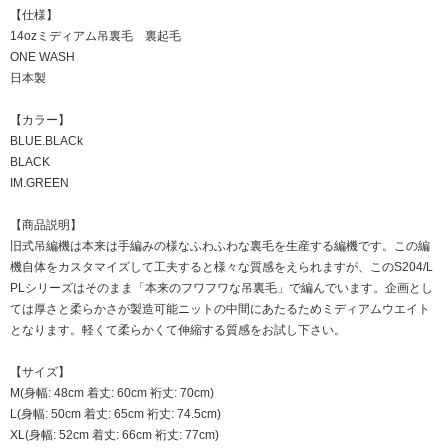
【仕様】
14ozミディアム吊裏毛 裏起毛
ONE WASH
日本製
【カラー】
BLUE.BLACk
BLACK
IM.GREEN
【商品説明】
旧式吊編機は本来は手編みの様なふわふわな裏毛を生産する編機です。この編
機自体をカスタマイズして工夫すると様々な質感をえられますが、このS204/L
PLシリーズはそのまま「本来のフワフワな吊裏毛」で編んでいます。企画とし
ては厚さと柔らかさが製造可能ニットの中間にあたるためミディアムウエイト
となります。軽くて柔らかくて伸縮する質感をお試し下さい。
【サイズ】
M(身幅: 48cm 着丈: 60cm 裄丈: 70cm)
L(身幅: 50cm 着丈: 65cm 裄丈: 74.5cm)
XL(身幅: 52cm 着丈: 66cm 裄丈: 77cm)