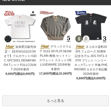
デラックスウエ
追加受注販売決
ネコポス送料20
ア S101-00 FLAT.SEAM
定！【8月9日(日)23:59
0円 フェローズ 35周年
PLAIN 無地 セットイン
まで】フルカウント×GD
記念モデル 26S-THT1-3
スウェット スエット DE
C GFC5001 DENIM MA
5TH プリント ヘンリー
LUXEWARE 2026年秋
FIA Tシャツ FULLCOUN
ネックTシャツ 半袖 PHE
冬新作
T 2026年新作
RROWS カタログ未記載
17,600円(税込19,360円)
9,000円(税込9,900円)
2026年新作
8,800円(税込9,680円)
もっと見る