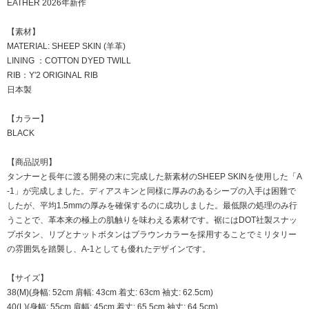
EATHER 2026年新作
【素材】
MATERIAL: SHEEP SKIN (羊革)
LINING ：COTTON DYED TWILL
RIB：Y'2 ORIGINAL RIB
日本製
【カラー】
BLACK
【商品説明】
タンナーと長年に渡る開発の末に完成した新素材のSHEEP SKINを使用した「A
-1」が完成しました。ディアスキンと同様に厚みのあるシープの入手は困難で
したが、平均1.5mmの厚みを確保するのに成功しました。最低限の処理のみ行
うことで、革本来の極上の肌触りを味わえる素材です。裾にはDOT社製スナッ
プボタン、リブとナットボタンはブラウンカラーを採用することでミリタリー
の雰囲気を踏襲し、A-1としても優れたデザインです。
【サイズ】
38(M)(身幅: 52cm 肩幅: 43cm 着丈: 63cm 袖丈: 62.5cm)
40(L)(身幅: 55cm 肩幅: 45cm 着丈: 65.5cm 袖丈: 64.5cm)