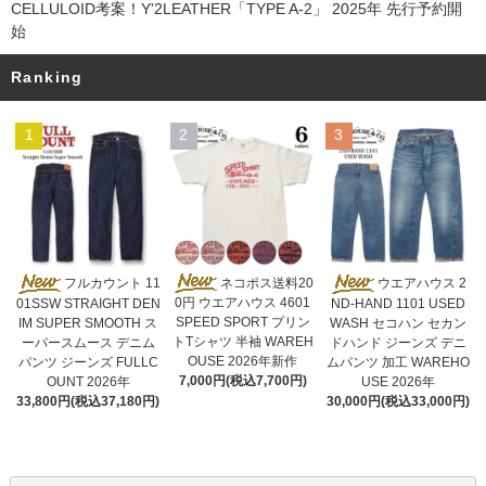
CELLULOID考案！Y'2LEATHER「TYPE A-2」 2025年 先行予約開
始
Ranking
1
2
3
ネコポス送料20
フルカウント 11
ウエアハウス 2
0円 ウエアハウス 4601
01SSW STRAIGHT DEN
ND-HAND 1101 USED
SPEED SPORT プリン
IM SUPER SMOOTH ス
WASH セコハン セカン
トTシャツ 半袖 WAREH
ーパースムース デニム
ドハンド ジーンズ デニ
OUSE 2026年新作
パンツ ジーンズ FULLC
ムパンツ 加工 WAREHO
7,000円(税込7,700円)
OUNT 2026年
USE 2026年
33,800円(税込37,180円)
30,000円(税込33,000円)