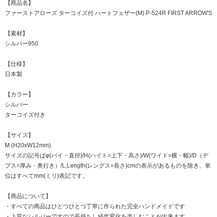
【商品名】
ファーストアローズ ターコイズ付 ハートフェザー(M) P-524R FIRST ARROW'S
【素材】
シルバー950
【仕様】
日本製
【カラー】
シルバー
ターコイズ付き
【サイズ】
M (H20xW12mm)
サイズの記号ぱφ(パイ・直径)/H(ハイト=上下・高さ)/W(ワイド=横・幅)/D（デ
プス=厚み・奥行き）/L,Length(レングス=長さ)cmの表示があるものを除き、単
位はすべてmm(ミリ)表記です。
【商品について】
・すべての商品はひとつひとつ丁寧に作られた完全ハンドメイドです
・上質なシルバーですので長持ちし経年変化を楽しむことが出来ます。