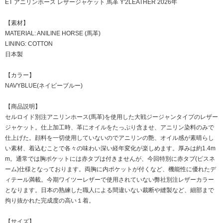
ET アニリンホース レザージャケット 馬革 Y'2LEATHER 2026年
【素材】
MATERIAL: ANILINE HORSE (馬革)
LINING: COTTON
日本製
【カラー】
NAVYBLUE(ネイビーブルー)
【商品説明】
セルロイド別注アニリンホース(馬革)を使用した大戦ジージャンタイプのレザー
ジャケット。仕上加工時、革にオイルをたっぷり含ませ、アニリン染料のみで
仕上げた。顔料を一切使用していないのでアニリンの艶、オイル感が素晴らし
い素材、着込むことで各々の味わい深い経年変化が楽しめます。厚みは約1.4m
m。通常では胸ポケットには赤タブは付きませんが、今回特別に赤タブ(ピスネ
ーム)仕様となっております。両胸に内ポケットが付くなど、機能性に優れたデ
ィテール満載。今期ワイツーレザーで使用されていない弊社別注レザーカラー
となります。日本の熟練した職人による間違いない裁断や縫製など、細部まで
拘り抜かれた完成度の高い１着。
【サイズ】