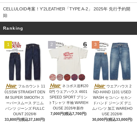
CELLULOID考案！Y'2LEATHER「TYPE A-2」 2025年 先行予約開
始
Ranking
1
2
3
ネコポス送料20
フルカウント 11
ウエアハウス 2
0円 ウエアハウス 4601
01SSW STRAIGHT DEN
ND-HAND 1101 USED
SPEED SPORT プリン
IM SUPER SMOOTH ス
WASH セコハン セカン
トTシャツ 半袖 WAREH
ーパースムース デニム
ドハンド ジーンズ デニ
OUSE 2026年新作
パンツ ジーンズ FULLC
ムパンツ 加工 WAREHO
7,000円(税込7,700円)
OUNT 2026年
USE 2026年
33,800円(税込37,180円)
30,000円(税込33,000円)