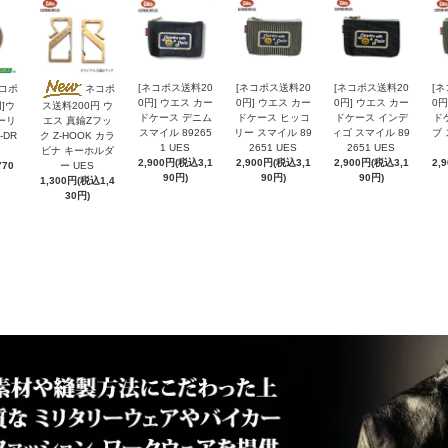
[ネコポス送料20
[ネコポス送料20
[ネコポス送料20
[
ネコポ
ネコポ
0円] ウエス カー
0円] ウエス カー
0円] ウエス カー
0円
]ウ
ス送料200円 ウ
ドケース デニム
ドケース ヒッコ
ドケース インデ
ド
ーリ
エス 真鍮Zフッ
スマイル 89265
リー スマイル 89
ィゴ スマイル 89
ブ 
-DR
ク Z-HOOK カラ
1 UES
2651 UES
2651 UES
ビナ キーホルダ
2,900円(税込3,1
2,900円(税込3,1
2,900円(税込3,1
2,
70
ー UES
90円)
90円)
90円)
1,300円(税込1,4
30円)