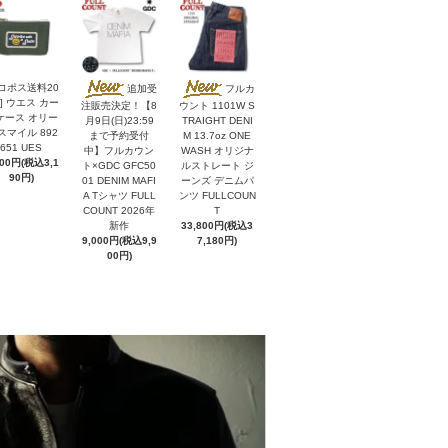
ネコポス送料20
追加受
フルカ
] ウエス カー
注販売決定！【8
ウント 1101W S
ケース オリー
月9日(日)23:59
TRAIGHT DENI
スマイル 892
まで予約受付
M 13.7oz ONE
651 UES
中】フルカウン
WASH オリジナ
900円(税込3,1
ト×GDC GFC50
ルストレート ジ
90円)
01 DENIM MAFI
ーンズ デニムパ
A Tシャツ FULL
ンツ FULLCOUN
COUNT 2026年
T
新作
33,800円(税込3
9,000円(税込9,9
7,180円)
00円)