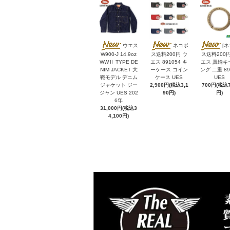
ウエス
ネコポ
[
W900-J 14.9oz
ス送料200円 ウ
ス送料200円
WWⅡ TYPE DE
エス 891054 キ
エス 真鍮キ
NIM JACKET 大
ーケース コイン
ング 二重 89
戦モデル デニム
ケース UES
UES
ジャケット ジー
2,900円(税込3,1
700円(税込7
ジャン UES 202
90円)
円)
6年
31,000円(税込3
4,100円)