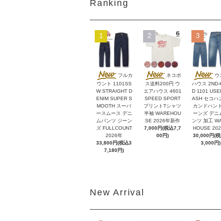
Ranking
1
2
3
フルカ
ネコポ
ウ
ウント 1101SS
ス送料200円 ウ
ハウス 2ND-
W STRAIGHT D
エアハウス 4601
D 1101 USE
ENIM SUPER S
SPEED SPORT
ASH セコハ
MOOTH スーパ
プリントTシャツ
カンドハンド
ースムース デニ
半袖 WAREHOU
ーンズ デニ
ムパンツ ジーン
SE 2026年新作
ンツ 加工 W
ズ FULLCOUNT
7,000円(税込7,7
HOUSE 20
2026年
00円)
30,000円(
33,800円(税込3
3,000円)
7,180円)
New Arrival