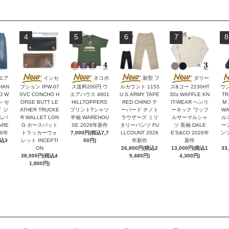
4
5
6
7
8
エア
インセ
ネコポ
新型 フ
ダリー
HAN
プション IPW-07
ス送料200円 ウ
ルカウント 1153
ズ&コー 2230HT
ウン
D W
SVC CONCHO H
エアハウス 4601
U.S.ARMY TAPE
30s WAFFLE KN
TR
ン セ
ORSE BUTT LE
HILLTOPPERS
RED CHINO テ
IT-WEAR ヘンリ
M 
 ジ
ATHER TRUCKE
プリントTシャツ
ーパード チノト
ーネック ワッフ
W
ムパ
R WALLET LON
半袖 WAREHOU
ラウザーズ ミリ
ルサーマルシャ
ル
ARE
G ホースバット
SE 2026年新作
タリーパンツ FU
ツ 長袖 DALE
ー
26年
トラッカーウォ
7,000円(税込7,7
LLCOUNT 2026
E'S&CO 2026年
ンツ
税込3
レット INCEPTI
00円)
年新作
新作
ON
26,800円(税込2
13,000円(税込1
33
38,000円(税込4
9,480円)
4,300円)
1,800円)