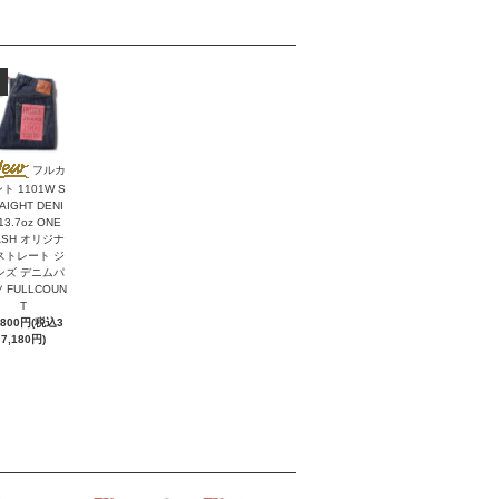
フルカ
ト 1101W S
AIGHT DENI
13.7oz ONE
ASH オリジナ
ストレート ジ
ンズ デニムパ
 FULLCOUN
T
,800円(税込3
7,180円)