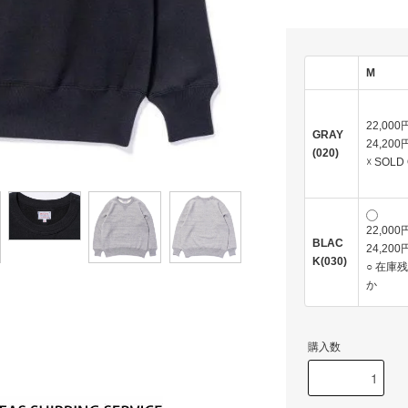
M
22,00
GRAY
24,200
(020)
☓ SOLD
22,00
BLAC
24,200
K(030)
○ 在庫
か
購入数