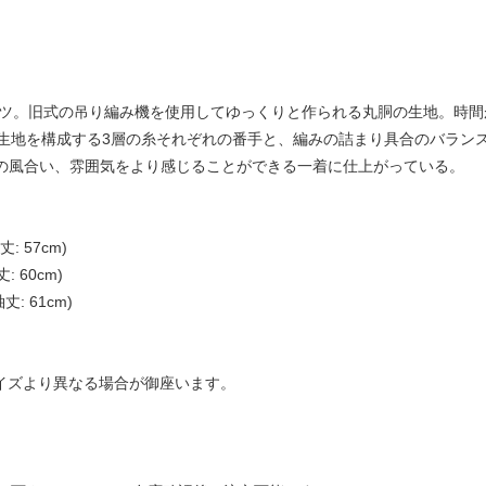
ャツ。旧式の吊り編み機を使用してゆっくりと作られる丸胴の生地。時
生地を構成する3層の糸それぞれの番手と、編みの詰まり具合のバラン
ツの風合い、雰囲気をより感じることができる一着に仕上がっている。
丈: 57cm)
: 60cm)
袖丈: 61cm)
サイズより異なる場合が御座います。