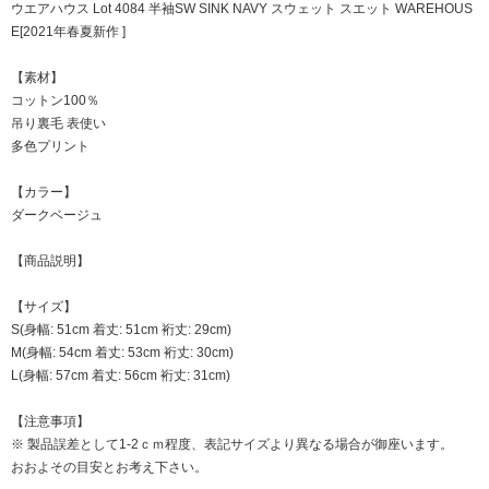
ウエアハウス Lot 4084 半袖SW SINK NAVY スウェット スエット WAREHOUS
E[2021年春夏新作 ]
【素材】
コットン100％
吊り裏毛 表使い
多色プリント
【カラー】
ダークベージュ
【商品説明】
【サイズ】
S(身幅: 51cm 着丈: 51cm 裄丈: 29cm)
M(身幅: 54cm 着丈: 53cm 裄丈: 30cm)
L(身幅: 57cm 着丈: 56cm 裄丈: 31cm)
【注意事項】
※ 製品誤差として1-2ｃｍ程度、表記サイズより異なる場合が御座います。
おおよその目安とお考え下さい。