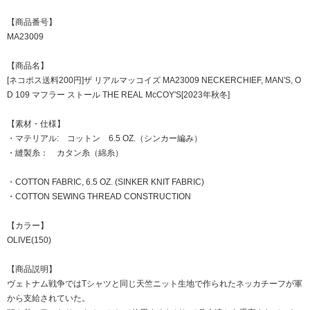
【商品番号】
MA23009
【商品名】
[ネコポス送料200円]ザ リアルマッコイズ MA23009 NECKERCHIEF, MAN'S, O
D 109 マフラー ストール THE REAL McCOY'S[2023年秋冬]
【素材・仕様】
・マテリアル: コットン 6.5 OZ.（シンカー編み）
・縫製糸： カタン糸（綿糸）
・COTTON FABRIC, 6.5 OZ. (SINKER KNIT FABRIC)
・COTTON SEWING THREAD CONSTRUCTION
【カラー】
OLIVE(150)
【商品説明】
ヴェトナム戦争ではTシャツと同じ天竺ニット生地で作られたネッカチーフが軍
から支給されていた。