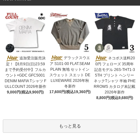
デラックスウエ
追加受注販売決
ネコポス送料20
ア S101-00 FLAT.SEAM
定！【8月9日(日)23:59
0円 フェローズ 35周年
PLAIN 無地 セットイン
まで予約受付中】フルカ
記念モデル 26S-THT1-3
スウェット スエット DE
ウント×GDC GFC5001
5TH プリント ヘンリー
LUXEWARE 2026年秋
DENIM MAFIA Tシャツ F
ネックTシャツ 半袖 PHE
冬新作
ULLCOUNT 2026年新作
RROWS カタログ未記載
17,600円(税込19,360円)
9,000円(税込9,900円)
2026年新作
8,800円(税込9,680円)
もっと見る