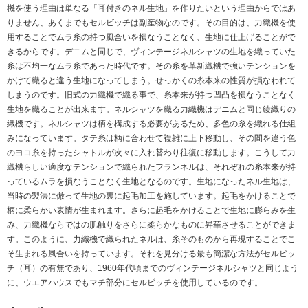
機を使う理由は単なる「耳付きのネル生地」を作りたいという理由からではあ
りません、あくまでもセルビッチは副産物なのです。その目的は、力織機を使
用することでムラ糸の持つ風合いを損なうことなく、生地に仕上げることがで
きるからです。デニムと同じで、ヴィンテージネルシャツの生地を織っていた
糸は不均一なムラ糸であった時代です。その糸を革新織機で強いテンションを
かけて織ると違う生地になってしまう。せっかくの糸本来の性質が損なわれて
しまうのです。旧式の力織機で織る事で、糸本来が持つ凹凸を損なうことなく
生地を織ることが出来ます。ネルシャツを織る力織機はデニムと同じ綾織りの
織機です。ネルシャツは柄を構成する必要があるため、多色の糸を織れる仕組
みになっています。タテ糸は柄に合わせて複雑に上下移動し、その間を違う色
のヨコ糸を持ったシャトルが次々に入れ替わり往復に移動します。こうして力
織機らしい適度なテンションで織られたフランネルは、それぞれの糸本来が持
っているムラを損なうことなく生地となるのです。生地になったネル生地は、
当時の製法に倣って生地の裏に起毛加工を施しています。起毛をかけることで
柄に柔らかい表情が生まれます。さらに起毛をかけることで生地に膨らみを生
み、力織機ならではの肌触りをさらに柔らかなものに昇華させることができま
す。このように、力織機で織られたネルは、糸そのものから再現することでこ
そ生まれる風合いを持っています。それを見分ける最も簡潔な方法がセルビッ
チ（耳）の有無であり、1960年代頃までのヴィンテージネルシャツと同じよう
に、ウエアハウスでもマチ部分にセルビッチを使用しているのです。