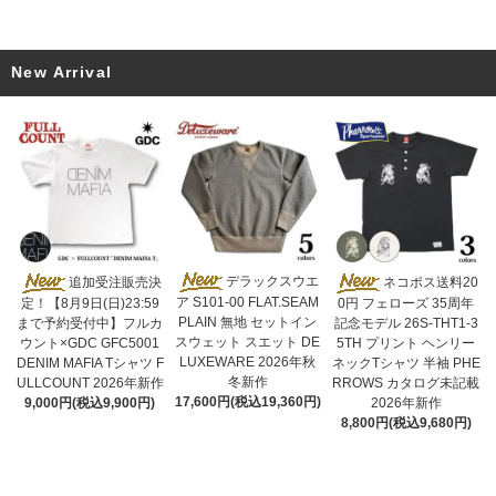
New Arrival
デラックスウエ
追加受注販売決
ネコポス送料20
ア S101-00 FLAT.SEAM
定！【8月9日(日)23:59
0円 フェローズ 35周年
PLAIN 無地 セットイン
まで予約受付中】フルカ
記念モデル 26S-THT1-3
スウェット スエット DE
ウント×GDC GFC5001
5TH プリント ヘンリー
LUXEWARE 2026年秋
DENIM MAFIA Tシャツ F
ネックTシャツ 半袖 PHE
冬新作
ULLCOUNT 2026年新作
RROWS カタログ未記載
17,600円(税込19,360円)
9,000円(税込9,900円)
2026年新作
8,800円(税込9,680円)