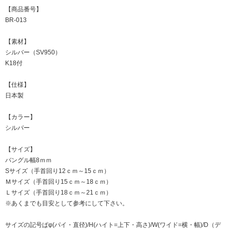
【商品番号】
BR-013
【素材】
シルバー（SV950）
K18付
【仕様】
日本製
【カラー】
シルバー
【サイズ】
バングル幅8ｍｍ
Sサイズ（手首回り12ｃｍ～15ｃｍ）
Ｍサイズ（手首回り15ｃｍ～18ｃｍ）
Ｌサイズ（手首回り18ｃｍ～21ｃｍ）
※あくまでも目安として参考にして下さい。
サイズの記号ぱφ(パイ・直径)/H(ハイト=上下・高さ)/W(ワイド=横・幅)/D（デ