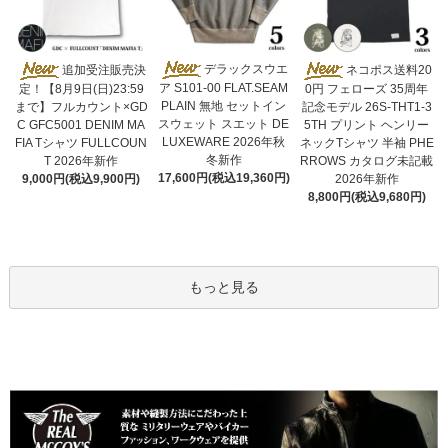
デラックスウエ
追加受注販売決
ネコポス送料20
ア S101-00 FLAT.SEAM
定！【8月9日(日)23:59
0円 フェローズ 35周年
PLAIN 無地 セットイン
まで】フルカウント×GD
記念モデル 26S-THT1-3
スウェット スエット DE
C GFC5001 DENIM MA
5TH プリント ヘンリー
LUXEWARE 2026年秋
FIA Tシャツ FULLCOUN
ネックTシャツ 半袖 PHE
冬新作
T 2026年新作
RROWS カタログ未記載
17,600円(税込19,360円)
9,000円(税込9,900円)
2026年新作
8,800円(税込9,680円)
もっと見る