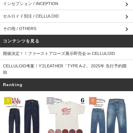
インセプション / INCEPTION
セルロイド別注 / CELLULOID
その他 / OTHERS
コンテンツを見る
開催決定！！ファーストアローズ展示即売会 in CELLULOID
CELLULOID考案！Y'2LEATHER「TYPE A-2」 2025年 先行予約開
始
Ranking
1
2
3