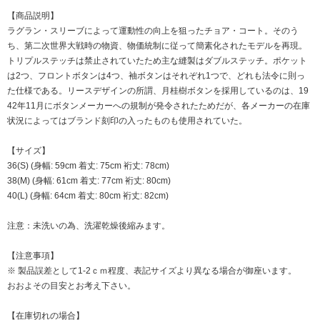
【商品説明】
ラグラン・スリーブによって運動性の向上を狙ったチョア・コート。そのう
ち、第二次世界大戦時の物資、物価統制に従って簡素化されたモデルを再現。
トリプルステッチは禁止されていたため主な縫製はダブルステッチ。ポケット
は2つ、フロントボタンは4つ、袖ボタンはそれぞれ1つで、どれも法令に則っ
た仕様である。リースデザインの所謂、月桂樹ボタンを採用しているのは、19
42年11月にボタンメーカーへの規制が発令されたためだが、各メーカーの在庫
状況によってはブランド刻印の入ったものも使用されていた。
【サイズ】
36(S) (身幅: 59cm 着丈: 75cm 裄丈: 78cm)
38(M) (身幅: 61cm 着丈: 77cm 裄丈: 80cm)
40(L) (身幅: 64cm 着丈: 80cm 裄丈: 82cm)
注意：未洗いの為、洗濯乾燥後縮みます。
【注意事項】
※ 製品誤差として1-2ｃｍ程度、表記サイズより異なる場合が御座います。
おおよその目安とお考え下さい。
【在庫切れの場合】