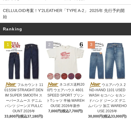
CELLULOID考案！Y'2LEATHER「TYPE A-2」 2025年 先行予約開
始
Ranking
1
2
3
ネコポス送料20
フルカウント 11
ウエアハウス 2
0円 ウエアハウス 4601
01SSW STRAIGHT DEN
ND-HAND 1101 USED
SPEED SPORT プリン
IM SUPER SMOOTH ス
WASH セコハン セカン
トTシャツ 半袖 WAREH
ーパースムース デニム
ドハンド ジーンズ デニ
OUSE 2026年新作
パンツ ジーンズ FULLC
ムパンツ 加工 WAREHO
7,000円(税込7,700円)
OUNT 2026年
USE 2026年
33,800円(税込37,180円)
30,000円(税込33,000円)