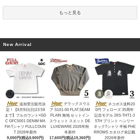
もっと見る
New Arrival
デラックスウエ
追加受注販売決
ネコポス送料20
ア S101-00 FLAT.SEAM
定！【8月9日(日)23:59
0円 フェローズ 35周年
PLAIN 無地 セットイン
まで】フルカウント×GD
記念モデル 26S-THT1-3
スウェット スエット DE
C GFC5001 DENIM MA
5TH プリント ヘンリー
LUXEWARE 2026年秋
FIA Tシャツ FULLCOUN
ネックTシャツ 半袖 PHE
冬新作
T 2026年新作
RROWS カタログ未記載
17,600円(税込19,360円)
9,000円(税込9,900円)
2026年新作