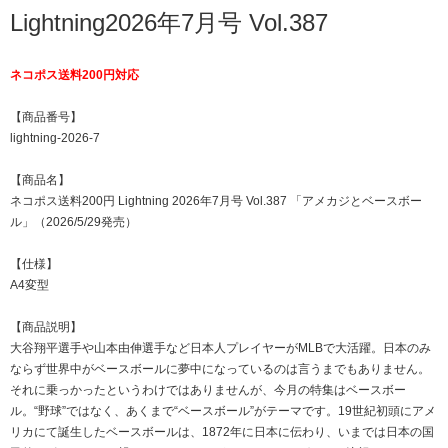
Lightning2026年7月号 Vol.387
ネコポス送料200円対応
【商品番号】
lightning-2026-7
【商品名】
ネコポス送料200円 Lightning 2026年7月号 Vol.387 「アメカジとベースボー
ル」（2026/5/29発売）
【仕様】
A4変型
【商品説明】
大谷翔平選手や山本由伸選手など日本人プレイヤーがMLBで大活躍。日本のみ
ならず世界中がベースボールに夢中になっているのは言うまでもありません。
それに乗っかったというわけではありませんが、今月の特集はベースボー
ル。“野球”ではなく、あくまで“ベースボール”がテーマです。19世紀初頭にアメ
リカにて誕生したベースボールは、1872年に日本に伝わり、いまでは日本の国