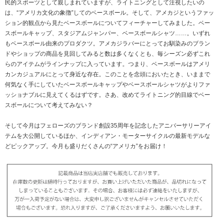
民的スポーツとして親しまれていますが、ライトニングとして注視したいの
は、“アメリカ文化の象徴”してのベースボール。そして、アメカジというファッ
ション的観点から見たベースボールについてフィーチャーしてみました。ベー
スボールキャップ、スタジアムジャンパー、ベースボールシャツ……。いずれ
もベースボール由来のプロダクツ。アメカジラバーにとってお馴染みのブラン
ドやショップの商品を見回してみると数は多くなくとも、毎シーズン必ずこれ
らのアイテムがラインナップに入っています。つまり、ベースボールはアメリ
カンカジュアルにとって身近な存在。このことを念頭においたとき、いままで
何気なく手にしていたベースボールキャップやベースボールシャツがよりファ
ッショナブルに見えてくるはずです。さあ、改めてライトニング的目線でベー
スボールについて考えてみない？
そして今月はフェローズのブランド創設35周年を記念したアニバーサリーアイ
テムを大公開しているほか、インディアン・モーターサイクルの最新モデルな
どピックアップ。今月も盛りだくさんの“アメリカ”をお届け！