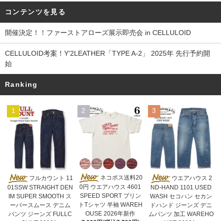
コンテンツを見る
開催決定！！ファーストアローズ展示即売会 in CELLULOID
CELLULOID考案！Y'2LEATHER「TYPE A-2」 2025年 先行予約開
始
Ranking
1
2
3
ネコポス送料20
フルカウント 11
ウエアハウス 2
0円 ウエアハウス 4601
01SSW STRAIGHT DEN
ND-HAND 1101 USED
SPEED SPORT プリン
IM SUPER SMOOTH ス
WASH セコハン セカン
トTシャツ 半袖 WAREH
ーパースムース デニム
ドハンド ジーンズ デニ
OUSE 2026年新作
パンツ ジーンズ FULLC
ムパンツ 加工 WAREHO