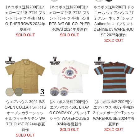
[ネコポス送料200円]フ
[ネコポス送料200円]フ
ネコポス送料200円 ドゥ
ェローズ 24S-PT16 プリ
ェローズ 24S-PT15 プリ
ニーム ウエアハウス 27
ントTシャツ 半袖 TM C
ントTシャツ 半袖 T-SHI
2 クルーネックTシャツ
O. PHERROWS 2024年
RTS BAT OIL CO. PHER
Authentic ロゴプリント
夏新作
ROWS 2024年夏新作
DENIME by WAREHOU
SOLD OUT
SOLD OUT
SE 2025年新作
SOLD OUT
ウエアハウス 3091 S/S
[ネコポス送料200円]ウ
[ネコポス送料200円]ウ
OPEN COLLAR SHIRTS
エアハウス 4601 BRAV
エアハウス 4089 半袖3×
オープンカラーシャツ
O COMPANY プリントT
2インチボーダーTシャツ
セルヴィッチサテン WA
シャツ WAREHOUSE 2
WAREHOUSE 2024年春
REHOUSE 2024年春夏
024年春夏新作
夏新作
新作
SOLD OUT
SOLD OUT
SOLD OUT