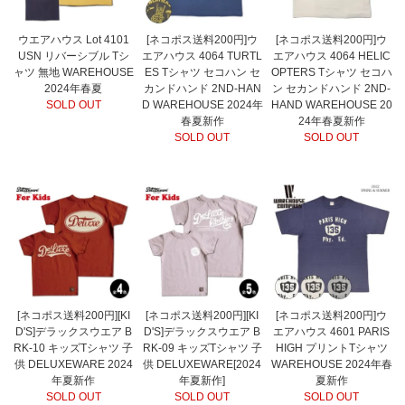
ウエアハウス Lot 4101
[ネコポス送料200円]ウ
[ネコポス送料200円]ウ
USN リバーシブル Tシ
エアハウス 4064 TURTL
エアハウス 4064 HELIC
ャツ 無地 WAREHOUSE
ES Tシャツ セコハン セ
OPTERS Tシャツ セコハ
2024年春夏
カンドハンド 2ND-HAN
ン セカンドハンド 2ND-
SOLD OUT
D WAREHOUSE 2024年
HAND WAREHOUSE 20
春夏新作
24年春夏新作
SOLD OUT
SOLD OUT
[ネコポス送料200円][KI
[ネコポス送料200円][KI
[ネコポス送料200円]ウ
D'S]デラックスウエア B
D'S]デラックスウエア B
エアハウス 4601 PARIS
RK-10 キッズTシャツ 子
RK-09 キッズTシャツ 子
HIGH プリントTシャツ
供 DELUXEWARE 2024
供 DELUXEWARE[2024
WAREHOUSE 2024年春
年夏新作
年夏新作]
夏新作
SOLD OUT
SOLD OUT
SOLD OUT