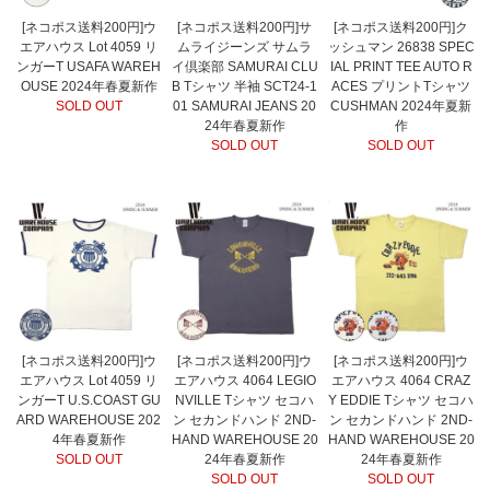
[ネコポス送料200円]ウ
[ネコポス送料200円]サ
[ネコポス送料200円]ク
エアハウス Lot 4059 リ
ムライジーンズ サムラ
ッシュマン 26838 SPEC
ンガーT USAFA WAREH
イ倶楽部 SAMURAI CLU
IAL PRINT TEE AUTO R
OUSE 2024年春夏新作
B Tシャツ 半袖 SCT24-1
ACES プリントTシャツ
SOLD OUT
01 SAMURAI JEANS 20
CUSHMAN 2024年夏新
24年春夏新作
作
SOLD OUT
SOLD OUT
[ネコポス送料200円]ウ
[ネコポス送料200円]ウ
[ネコポス送料200円]ウ
エアハウス Lot 4059 リ
エアハウス 4064 LEGIO
エアハウス 4064 CRAZ
ンガーT U.S.COAST GU
NVILLE Tシャツ セコハ
Y EDDIE Tシャツ セコハ
ARD WAREHOUSE 202
ン セカンドハンド 2ND-
ン セカンドハンド 2ND-
4年春夏新作
HAND WAREHOUSE 20
HAND WAREHOUSE 20
SOLD OUT
24年春夏新作
24年春夏新作
SOLD OUT
SOLD OUT