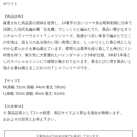
ホワイト
【商品説明】
厳選された高品質の原綿を使用し、14番手の太いコーマ糸を昭和初期に日本で
活躍した旧式丸編み機「台丸機」でじっくりと編みたてた、風合い豊かなオリ
ジナルへヴィーウエイトＴシャツシリーズ。低速かつ太い単糸で編みたてたこ
の生地は、温もりのある味わい深い表情に加え、しっかりとした着心地としな
やかな柔らかさを兼ね備えています。襟周りは着用を繰り返しても伸びにくい
特徴を持つ、耐久性に大変優れたバインダーネック3本針仕様。3本針1本落と
しのスペシャルミシンにて縫製が施されております。着るたびに増す風合いと
強さを兼ね備えるこだわりのＴシャツシリーズです。
【サイズ】
M(身幅: 51cm 肩幅: 44cm 着丈: 59cm)
L(身幅: 55cm 肩幅: 46cm 着丈: 61cm)
【注意事項】
※ 製品誤差として2ｃｍ程度、表記サイズより異なる場合が御座います。
おおよその目安とお考え下さい。