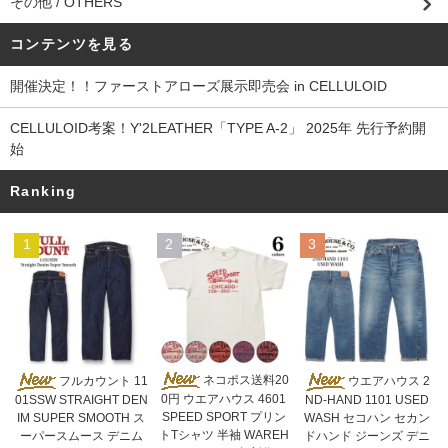
その他 / OTHERS
コンテンツを見る
開催決定！！ファーストアローズ展示即売会 in CELLULOID
CELLULOID考案！Y'2LEATHER「TYPE A-2」 2025年 先行予約開
始
Ranking
1
2
3
ネコポス送料20
フルカウント 11
ウエアハウス 2
0円 ウエアハウス 4601
01SSW STRAIGHT DEN
ND-HAND 1101 USED
SPEED SPORT プリン
IM SUPER SMOOTH ス
WASH セコハン セカン
トTシャツ 半袖 WAREH
ーパースムース デニム
ドハンド ジーンズ デニ