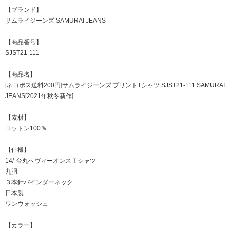
【ブランド】
サムライジーンズ SAMURAI JEANS
【商品番号】
SJST21-111
【商品名】
[ネコポス送料200円]サムライジーンズ プリントTシャツ SJST21-111 SAMURAI
JEANS[2021年秋冬新作]
【素材】
コットン100％
【仕様】
14/-台丸へヴィーオンスＴシャツ
丸胴
３本針バインダーネック
日本製
ワンウォッシュ
【カラー】