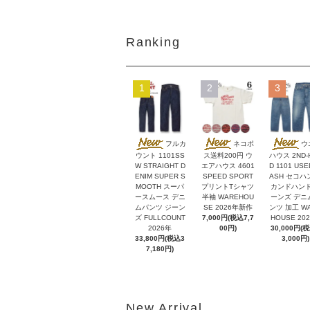
Ranking
1
2
3
フルカ
ネコポ
ウ
ウント 1101SS
ス送料200円 ウ
ハウス 2ND-
W STRAIGHT D
エアハウス 4601
D 1101 USE
ENIM SUPER S
SPEED SPORT
ASH セコハ
MOOTH スーパ
プリントTシャツ
カンドハンド
ースムース デニ
半袖 WAREHOU
ーンズ デニ
ムパンツ ジーン
SE 2026年新作
ンツ 加工 W
ズ FULLCOUNT
7,000円(税込7,7
HOUSE 20
2026年
00円)
30,000円(
33,800円(税込3
3,000円)
7,180円)
New Arrival