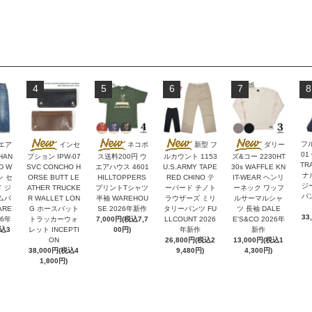
4
5
6
7
8
フ
エア
インセ
ネコポ
新型 フ
ダリー
01
HAN
プション IPW-07
ス送料200円 ウ
ルカウント 1153
ズ&コー 2230HT
TR
D W
SVC CONCHO H
エアハウス 4601
U.S.ARMY TAPE
30s WAFFLE KN
ナ
ン セ
ORSE BUTT LE
HILLTOPPERS
RED CHINO テ
IT-WEAR ヘンリ
ジ
 ジ
ATHER TRUCKE
プリントTシャツ
ーパード チノト
ーネック ワッフ
パン
ムパ
R WALLET LON
半袖 WAREHOU
ラウザーズ ミリ
ルサーマルシャ
ARE
G ホースバット
SE 2026年新作
タリーパンツ FU
ツ 長袖 DALE
33
26年
トラッカーウォ
7,000円(税込7,7
LLCOUNT 2026
E'S&CO 2026年
税込3
レット INCEPTI
00円)
年新作
新作
ON
26,800円(税込2
13,000円(税込1
38,000円(税込4
9,480円)
4,300円)
1,800円)