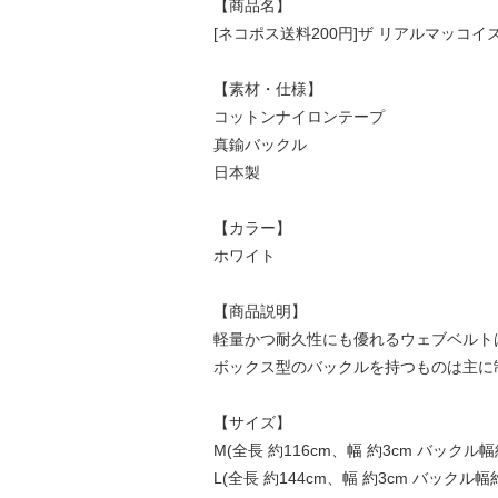
【商品名】
[ネコポス送料200円]ザ リアルマッコイズ WH
【素材・仕様】
コットンナイロンテープ
真鍮バックル
日本製
【カラー】
ホワイト
【商品説明】
軽量かつ耐久性にも優れるウェブベルト
ボックス型のバックルを持つものは主に
【サイズ】
M(全長 約116cm、幅 約3cm バックル幅約
L(全長 約144cm、幅 約3cm バックル幅約3