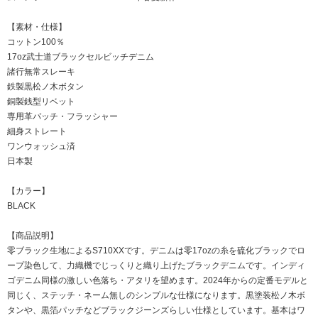
【素材・仕様】
コットン100％
17oz武士道ブラックセルビッチデニム
諸行無常スレーキ
鉄製黒松ノ木ボタン
銅製銭型リベット
専用革パッチ・フラッシャー
細身ストレート
ワンウォッシュ済
日本製
【カラー】
BLACK
【商品説明】
零ブラック生地によるS710XXです。デニムは零17ozの糸を硫化ブラックでロ
ープ染色して、力織機でじっくりと織り上げたブラックデニムです。インディ
ゴデニム同様の激しい色落ち・アタリを望めます。2024年からの定番モデルと
同じく、ステッチ・ネーム無しのシンプルな仕様になります。黒塗装松ノ木ボ
タンや、黒箔パッチなどブラックジーンズらしい仕様としています。基本はワ