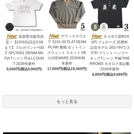
デラックスウエ
追加受注販売決
ネコポス送料20
ア S101-00 FLAT.SEAM
定！【8月9日(日)23:59
0円 フェローズ 35周年
PLAIN 無地 セットイン
まで】フルカウント×GD
記念モデル 26S-THT1-3
スウェット スエット DE
C GFC5001 DENIM MA
5TH プリント ヘンリー
LUXEWARE 2026年秋
FIA Tシャツ FULLCOUN
ネックTシャツ 半袖 PHE
冬新作
T 2026年新作
RROWS カタログ未記載
17,600円(税込19,360円)
9,000円(税込9,900円)
2026年新作
8,800円(税込9,680円)
もっと見る