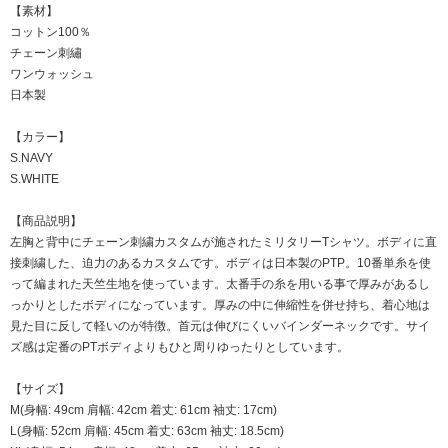
【素材】
コットン100％
チェーン刺繡
ワンウォッシュ
日本製
【カラー】
S.NAVY
S.WHITE
【商品説明】
左胸と背中にチェーン刺繍カスタムが施されたミリタリーTシャツ。ボディに直
接刺繍した、迫力のあるカスタムです。ボディは日本製のPTP。10番単糸を使
って編まれた天竺生地を使っています。太番手の糸を用いる事で厚みがあるし
っかりとしたボディになっています。厚みの中に伸縮性を併せ持ち、着心地は
見た目に反して軽いのが特徴。首元は伸びにくいバインダーネックです。サイ
ズ感は定番のPTボディよりもひと周りゆったりとしています。
【サイズ】
M(身幅: 49cm 肩幅: 42cm 着丈: 61cm 袖丈: 17cm)
L(身幅: 52cm 肩幅: 45cm 着丈: 63cm 袖丈: 18.5cm)