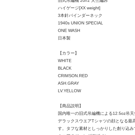
旧式吊編機 20//2 天竺編み
ハイゲージ[XX weight]
3本針バインダーネック
1940s UNION SPECIAL
ONE WASH
日本製
【カラー】
WHITE
BLACK
CRIMSON.RED
ASH.GRAY
LV.YELLOW
【商品説明】
国内唯一の旧式吊編機による12.5oz吊
デラックスウエアTシャツの顔となる最
す。タフな素材としっかりした創り込み