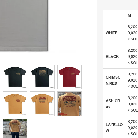
M
8,20
WHITE
9,02
☓ SO
8,20
BLACK
9,02
☓ SO
8,20
CRIMSO
9,02
N.RED
☓ SO
8,20
ASH.GR
9,02
AY
☓ SO
8,20
LV.YELLO
9,02
W
☓ SO