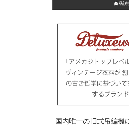
商品説
国内唯一の旧式吊編機によ