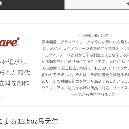
明
る12.5oz吊天竺