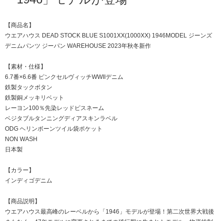
【商品名】
ウエアハウス DEAD STOCK BLUE S1001XX(1000XX) 1946MODEL ジーンズ
デニムパンツ ジーパン WAREHOUSE 2023年秋冬新作
【素材・仕様】
6.7番×6.6番 ピンクセルヴィッチWWIIデニム
鉄製タックボタン
鉄製銅メッキリベット
レーヨン100％先染レッドピスネーム
ベジタブルタンニングディアスキンラベル
ODG ヘリンボーンツイル袋ポケット
NON WASH
日本製
【カラー】
インディゴデニム
【商品説明】
ウエアハウス最高峰のレーベルから「1946」モデルが登場！第二次世界大戦後