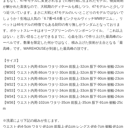
まもなく、47年モデルに変更されるまでの移行期に生まれたモデル。物資統制
が解かれた直後なので、大戦期のディテールも残しつつ、47モデルへと少しづ
つ近づいています。まさに大戦と47モデルのいいとこどりのモデルではないで
しょうか！生地は人気の「6.7番×6.6番 ピンクセルヴィッチWWIIデニム」。リ
ベットは46モデルの特徴でもある刻印の有り無しがランダムとなっておりま
す。ポケットスレーキはオリーブグリーンのヘリンボーンツイル。「これ以上
はない」と言い切ることができるまでに、心血を注いで作り上げた最高峰のレ
ーベルです。数量を限定した何かではなく、積み上げた技術が土台となる「最
高峰」です。WAREHOUSEが到達した最高峰の頂です。
【サイズ】
【W29】ウエスト内周-83cm ワタリ-30cm 前股上-32cm 股下-90cm 裾幅-22cm
【W30】ウエスト内周-86cm ワタリ-30cm 前股上-32cm 股下-90cm 裾幅-22cm
【W31】ウエスト内周-88cm ワタリ-31cm 前股上-33cm 股下-90cm 裾幅-23cm
【W32】ウエスト内周-90cm ワタリ-32cm 前股上-33cm 股下-90cm 裾幅-23cm
【W33】ウエスト内周-93cm ワタリ-34cm 前股上-33cm 股下-91cm 裾幅-24cm
【W34】ウエスト内周-95cm ワタリ-34cm 前股上-34cm 股下-91cm 裾幅-24cm
【W36】ウエスト内周-102cm ワタリ-35cm 前股上-35cm 股下-91cm 裾幅-25c
m
※洗濯により下記の縮みが生じます。
ウエスト-約4-5cm ワタリ-約1cm 前股上-約1cm レングス-約6-7cm 裾幅-約1cm