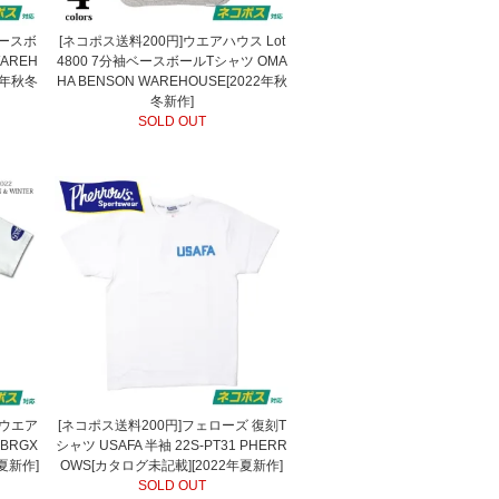
ベースボ
[ネコポス送料200円]ウエアハウス Lot
AREH
4800 7分袖ベースボールTシャツ OMA
2年秋冬
HA BENSON WAREHOUSE[2022年秋
冬新作]
SOLD OUT
スウエア
[ネコポス送料200円]フェローズ 復刻T
BRGX
シャツ USAFA 半袖 22S-PT31 PHERR
春夏新作]
OWS[カタログ未記載][2022年夏新作]
SOLD OUT