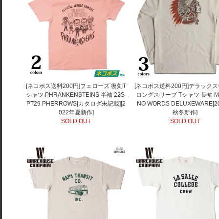
[ネコポス送料200円]フェローズ 復刻T
[ネコポス送料200円]デラック
シャツ PHRANKENSTEINS 半袖 22S-
ロングスリーブ Tシャツ 長袖 ML
PT29 PHERROWS[カタログ未記載][2
NO WORDS DELUXEWARE[2
022年夏新作]
秋冬新作]
SOLD OUT
SOLD OUT