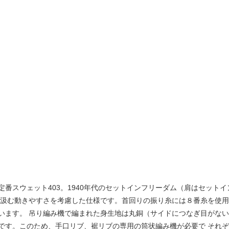
番スウェット403。1940年代のセットインフリーダム（肩はセット
を汲む動きやすさを考慮した仕様です。首回りの振り糸には８番糸を使用
います。 吊り編み機で編まれた身生地は丸銅（サイドにつなぎ目がない
です。このため、手口リブ、裾リブの専用の筒状編み機が必要で それ