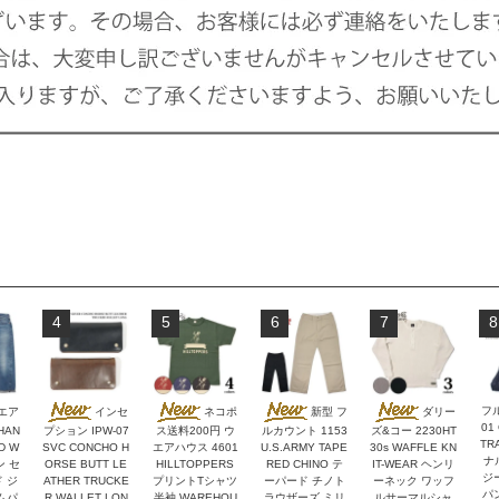
4
5
6
7
8
フ
エア
インセ
ネコポ
新型 フ
ダリー
01
HAN
プション IPW-07
ス送料200円 ウ
ルカウント 1153
ズ&コー 2230HT
TR
D W
SVC CONCHO H
エアハウス 4601
U.S.ARMY TAPE
30s WAFFLE KN
ナ
ン セ
ORSE BUTT LE
HILLTOPPERS
RED CHINO テ
IT-WEAR ヘンリ
ジ
 ジ
ATHER TRUCKE
プリントTシャツ
ーパード チノト
ーネック ワッフ
パン
ムパ
R WALLET LON
半袖 WAREHOU
ラウザーズ ミリ
ルサーマルシャ