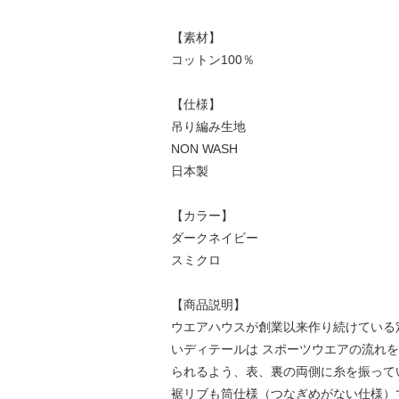
【素材】
コットン100％
【仕様】
吊り編み生地
NON WASH
日本製
【カラー】
ダークネイビー
スミクロ
【商品説明】
ウエアハウスが創業以来作り続けている定
いディテールは スポーツウエアの流れ
られるよう、表、裏の両側に糸を振って
裾リブも筒仕様（つなぎめがない仕様）