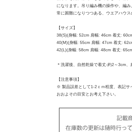
になります。吊り編み機の操作や、編み
常に困難になりつつある、ウエアハウス
【サイズ】
38(S)(身幅: 52cm 肩幅: 46cm 着丈: 60c
40(M)(身幅: 55cm 肩幅: 47cm 着丈: 62c
42(L)(身幅: 58cm 肩幅: 48cm 着丈: 65c
＊洗濯後、自然乾燥で着丈-約2～3cm、肩
【注意事項】
※ 製品誤差として1-2ｃｍ程度、表記
おおよその目安とお考え下さい。