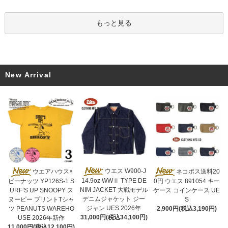
もっと見る
New Arrival
ウエス W900-J
ウエアハウス×
ネコポス送料20
14.9oz WWⅡ TYPE DE
ピーナッツ YP126S-1 S
0円 ウエス 891054 キー
NIM JACKET 大戦モデル
URF’S UP SNOOPY ス
ケース コインケース UE
デニムジャケット ジー
ヌーピー プリントTシャ
S
ジャン UES 2026年
ツ PEANUTS WAREHO
2,900円(税込3,190円)
31,000円(税込34,100円)
USE 2026年新作
11,000円(税込12,100円)