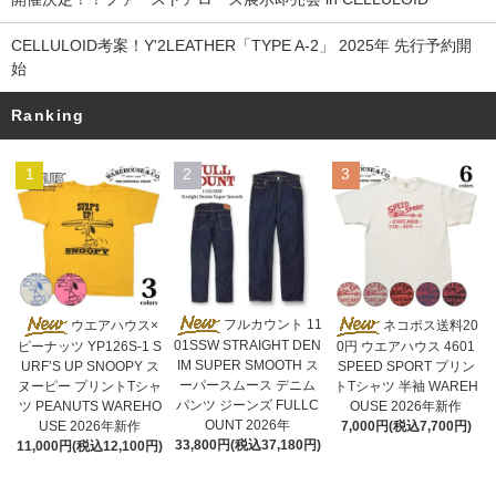
CELLULOID考案！Y'2LEATHER「TYPE A-2」 2025年 先行予約開
始
Ranking
1
2
3
フルカウント 11
ウエアハウス×
ネコポス送料20
01SSW STRAIGHT DEN
ピーナッツ YP126S-1 S
0円 ウエアハウス 4601
IM SUPER SMOOTH ス
URF’S UP SNOOPY ス
SPEED SPORT プリン
ーパースムース デニム
ヌーピー プリントTシャ
トTシャツ 半袖 WAREH
パンツ ジーンズ FULLC
ツ PEANUTS WAREHO
OUSE 2026年新作
OUNT 2026年
USE 2026年新作
7,000円(税込7,700円)
33,800円(税込37,180円)
11,000円(税込12,100円)