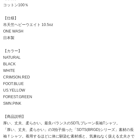
コットン100％
【仕様】
吊天竺ヘビーウエイト 10.5oz
ONE WASH
日本製
【カラー】
NATURAL
BLACK
WHITE
CRIMSON.RED
FOOT.BLUE
US.YELLOW
FOREST.GREEN
SMN.PINK
【商品説明】
厚い、丈夫、柔らかい。最良バランスのSDTLプレーン長袖Tシャツ。
「厚い、丈夫、柔らかい」の3拍子揃った「SDTS(BRGD)シリーズ」素材の長
袖Ｔシャツ。着用するほどに体に馴染む素材感と、気兼ねなく扱える丈夫さで