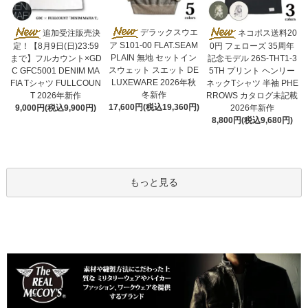
デラックスウエ
追加受注販売決
ネコポス送料20
ア S101-00 FLAT.SEAM
定！【8月9日(日)23:59
0円 フェローズ 35周年
PLAIN 無地 セットイン
まで】フルカウント×GD
記念モデル 26S-THT1-3
スウェット スエット DE
C GFC5001 DENIM MA
5TH プリント ヘンリー
LUXEWARE 2026年秋
FIA Tシャツ FULLCOUN
ネックTシャツ 半袖 PHE
冬新作
T 2026年新作
RROWS カタログ未記載
17,600円(税込19,360円)
9,000円(税込9,900円)
2026年新作
8,800円(税込9,680円)
もっと見る