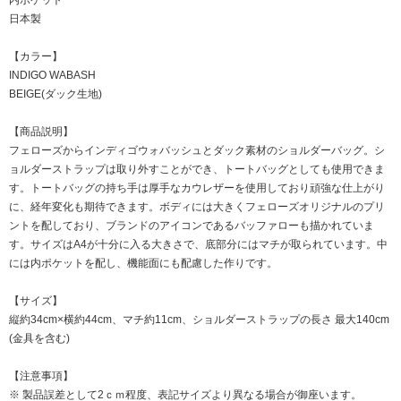
内ポケット
日本製
【カラー】
INDIGO WABASH
BEIGE(ダック生地)
【商品説明】
フェローズからインディゴウォバッシュとダック素材のショルダーバッグ。シ
ョルダーストラップは取り外すことができ、トートバッグとしても使用できま
す。トートバッグの持ち手は厚手なカウレザーを使用しており頑強な仕上がり
に、経年変化も期待できます。ボディには大きくフェローズオリジナルのプリ
ントを配しており、ブランドのアイコンであるバッファローも描かれていま
す。サイズはA4が十分に入る大きさで、底部分にはマチが取られています。中
には内ポケットを配し、機能面にも配慮した作りです。
【サイズ】
縦約34cm×横約44cm、マチ約11cm、ショルダーストラップの長さ 最大140cm
(金具を含む)
【注意事項】
※ 製品誤差として2ｃｍ程度、表記サイズより異なる場合が御座います。