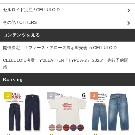
セルロイド別注 / CELLULOID
その他 / OTHERS
コンテンツを見る
開催決定！！ファーストアローズ展示即売会 in CELLULOID
CELLULOID考案！Y'2LEATHER「TYPE A-2」 2025年 先行予約開
始
Ranking
1
2
3