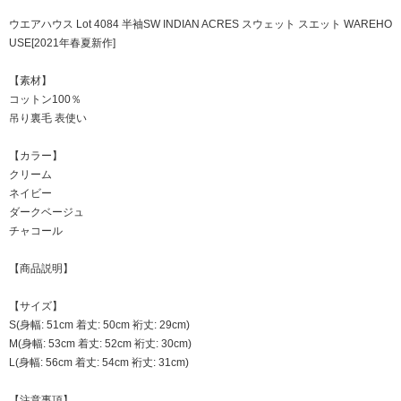
ウエアハウス Lot 4084 半袖SW INDIAN ACRES スウェット スエット WAREHO
USE[2021年春夏新作]
【素材】
コットン100％
吊り裏毛 表使い
【カラー】
クリーム
ネイビー
ダークベージュ
チャコール
【商品説明】
【サイズ】
S(身幅: 51cm 着丈: 50cm 裄丈: 29cm)
M(身幅: 53cm 着丈: 52cm 裄丈: 30cm)
L(身幅: 56cm 着丈: 54cm 裄丈: 31cm)
【注意事項】