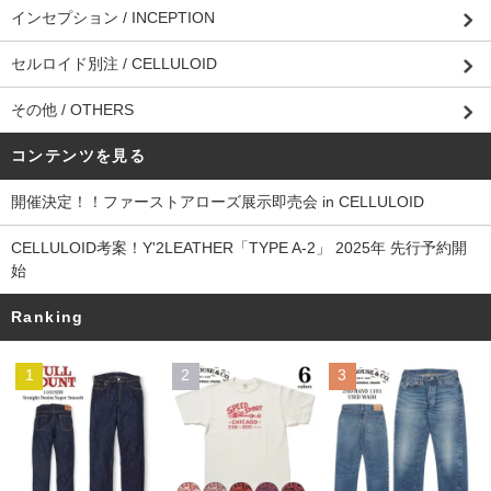
インセプション / INCEPTION
セルロイド別注 / CELLULOID
その他 / OTHERS
コンテンツを見る
開催決定！！ファーストアローズ展示即売会 in CELLULOID
CELLULOID考案！Y'2LEATHER「TYPE A-2」 2025年 先行予約開
始
Ranking
1
2
3