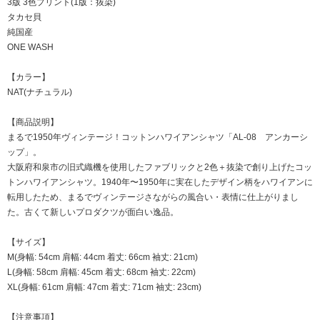
3版 3色プリント(1版：抜染)
タカセ貝
純国産
ONE WASH
【カラー】
NAT(ナチュラル)
【商品説明】
まるで1950年ヴィンテージ！コットンハワイアンシャツ「AL-08 アンカーシ
ップ」。
大阪府和泉市の旧式織機を使用したファブリックと2色＋抜染で創り上げたコッ
トンハワイアンシャツ。1940年〜1950年に実在したデザイン柄をハワイアンに
転用したため、まるでヴィンテージさながらの風合い・表情に仕上がりまし
た。古くて新しいプロダクツが面白い逸品。
【サイズ】
M(身幅: 54cm 肩幅: 44cm 着丈: 66cm 袖丈: 21cm)
L(身幅: 58cm 肩幅: 45cm 着丈: 68cm 袖丈: 22cm)
XL(身幅: 61cm 肩幅: 47cm 着丈: 71cm 袖丈: 23cm)
【注意事項】