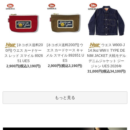
[ネコポス送料200円] ウ
[ネコポス送料20
ウエス W900-J
エス カードケース キャ
0円] ウエス カードケー
14.9oz WWⅡ TYPE DE
メル スマイル 892651 U
ス レッド スマイル 8926
NIM JACKET 大戦モデル
ES
51 UES
デニムジャケット ジー
2,900円(税込3,190円)
2,900円(税込3,190円)
ジャン UES 2026年
31,000円(税込34,100円)
もっと見る