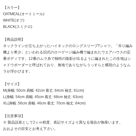
【カラー】
OATMEAL(オートミール)
WHITE(オフ)
BLACK(スミクロ)
【商品説明】
ネックラインが立ち上がったハイネックのロングスリーブTシャツ。「吊り編み
機より希少」といわれる旧式のローゲージ編み機で編まれたウエアハウスの定
番ボディです。12番のムラ糸で独特の陰影が出るように編まれたこの生地はシ
ャドウボーダーと呼ばれており、無地でありながらうっすらと横段のようなム
ラが浮かびます。
【サイズ】
M(身幅: 50cm 肩幅: 42cm 着丈: 64cm 袖丈: 61cm)
L(身幅: 54cm 肩幅: 45cm 着丈: 68cm 袖丈: 63cm)
XL(身幅: 56cm 肩幅: 46cm 着丈: 70cm 袖丈: 64cm)
【注意事項】
※ 製品誤差として2ｃｍ程度、表記サイズより異なる場合が御座います。
おおよその目安とお考え下さい。