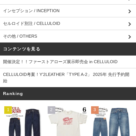
インセプション / INCEPTION
セルロイド別注 / CELLULOID
その他 / OTHERS
コンテンツを見る
開催決定！！ファーストアローズ展示即売会 in CELLULOID
CELLULOID考案！Y'2LEATHER「TYPE A-2」 2025年 先行予約開
始
Ranking
1
2
3