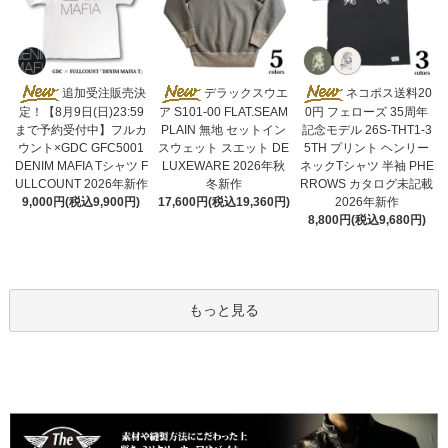
デラックスウエ
追加受注販売決
ネコポス送料20
ア S101-00 FLAT.SEAM
定！【8月9日(日)23:59
0円 フェローズ 35周年
PLAIN 無地 セットイン
まで予約受付中】フルカ
記念モデル 26S-THT1-3
スウェット スエット DE
ウント×GDC GFC5001
5TH プリント ヘンリー
LUXEWARE 2026年秋
DENIM MAFIA Tシャツ F
ネックTシャツ 半袖 PHE
冬新作
ULLCOUNT 2026年新作
RROWS カタログ未記載
17,600円(税込19,360円)
9,000円(税込9,900円)
2026年新作
8,800円(税込9,680円)
もっと見る