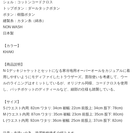
シェル：コットンコードクロス
トップボタン：ダールタックボタン
ボタン：樹脂ボタン
縫製糸：カタン糸（綿糸）
NON WASH
日本製
【カラー】
KHAKI
【商品説明】
N-1デッキジャケットとセットになる寒冷地用オーバーオールをカジュアルに着
用しやすいようにモディファイしたトラウザーズ。普段使いを考慮して、ウー
ルのライニングはオミットしているが、オリジナル同様、コードクロスを使用
し、パッチポケットのディティールなど、細部の仕様も踏襲している。
【サイズ】
S (ウエスト内周: 82cm ワタリ: 34cm 裾幅: 22cm 前股上: 34cm 股下: 78cm)
M (ウエスト内周: 87cm ワタリ: 35cm 裾幅: 23cm 前股上: 35cm 股下: 80cm)
L (ウエスト内周: 92cm ワタリ: 36cm 裾幅: 25cm 前股上: 37cm 股下: 82cm)
注意：未洗いの為、洗濯乾燥後多少縮みます。