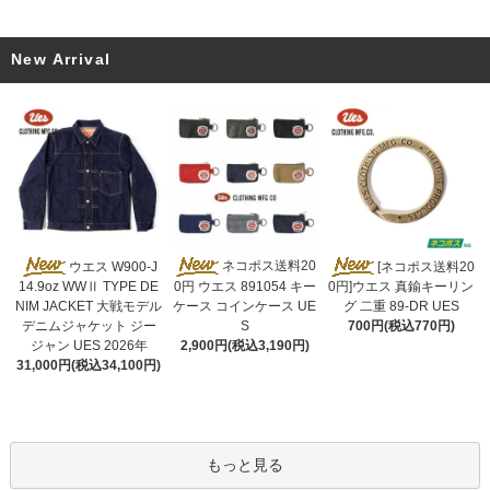
New Arrival
ネコポス送料20
ウエス W900-J
[ネコポス送料20
0円 ウエス 891054 キー
14.9oz WWⅡ TYPE DE
0円]ウエス 真鍮キーリン
ケース コインケース UE
NIM JACKET 大戦モデル
グ 二重 89-DR UES
S
デニムジャケット ジー
700円(税込770円)
2,900円(税込3,190円)
ジャン UES 2026年
31,000円(税込34,100円)
もっと見る