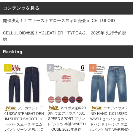
コンテンツを見る
開催決定！！ファーストアローズ展示即売会 in CELLULOID
CELLULOID考案！Y'2LEATHER「TYPE A-2」 2025年 先行予約開
始
Ranking
1
2
3
ネコポス送料20
フルカウント 11
ウエアハウス 2
0円 ウエアハウス 4601
01SSW STRAIGHT DEN
ND-HAND 1101 USED
SPEED SPORT プリン
IM SUPER SMOOTH ス
WASH セコハン セカン
トTシャツ 半袖 WAREH
ーパースムース デニム
ドハンド ジーンズ デニ
OUSE 2026年新作
パンツ ジーンズ FULLC
ムパンツ 加工 WAREHO