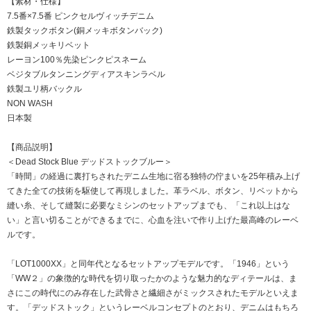
【素材・仕様】
7.5番×7.5番 ピンクセルヴィッチデニム
鉄製タックボタン(銅メッキボタンバック)
鉄製銅メッキリベット
レーヨン100％先染ピンクピスネーム
ベジタブルタンニングディアスキンラベル
鉄製ユリ柄バックル
NON WASH
日本製
【商品説明】
＜Dead Stock Blue デッドストックブルー＞
「時間」の経過に裏打ちされたデニム生地に宿る独特の佇まいを25年積み上げ
てきた全ての技術を駆使して再現しました。革ラベル、ボタン、リベットから
縫い糸、そして縫製に必要なミシンのセットアップまでも、「これ以上はな
い」と言い切ることができるまでに、心血を注いで作り上げた最高峰のレーベ
ルです。
「LOT1000XX」と同年代となるセットアップモデルです。「1946」という
「WW２」の象徴的な時代を切り取ったかのような魅力的なディテールは、ま
さにこの時代にのみ存在した武骨さと繊細さがミックスされたモデルといえま
す。「デッドストック」というレーベルコンセプトのとおり、デニムはもちろ