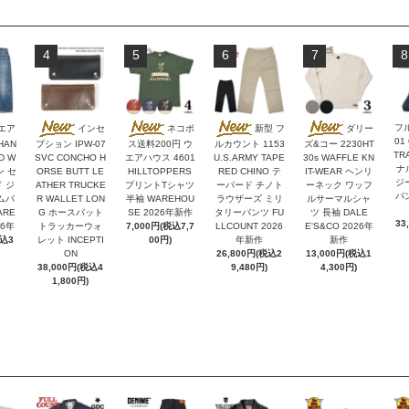
4
5
6
7
8
フ
エア
インセ
ネコポ
新型 フ
ダリー
01
HAN
プション IPW-07
ス送料200円 ウ
ルカウント 1153
ズ&コー 2230HT
TR
D W
SVC CONCHO H
エアハウス 4601
U.S.ARMY TAPE
30s WAFFLE KN
ナ
ン セ
ORSE BUTT LE
HILLTOPPERS
RED CHINO テ
IT-WEAR ヘンリ
ジ
 ジ
ATHER TRUCKE
プリントTシャツ
ーパード チノト
ーネック ワッフ
パン
ムパ
R WALLET LON
半袖 WAREHOU
ラウザーズ ミリ
ルサーマルシャ
ARE
G ホースバット
SE 2026年新作
タリーパンツ FU
ツ 長袖 DALE
33
26年
トラッカーウォ
7,000円(税込7,7
LLCOUNT 2026
E'S&CO 2026年
税込3
レット INCEPTI
00円)
年新作
新作
ON
26,800円(税込2
13,000円(税込1
38,000円(税込4
9,480円)
4,300円)
1,800円)