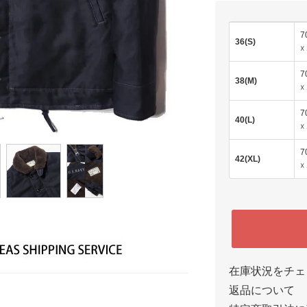
7
36(S)
☓
7
38(M)
☓
7
40(L)
☓
7
42(XL)
☓
在庫状況をチェ
返品について