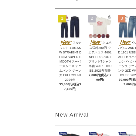
1
2
3
フルカ
ネコポ
ウ
ウント 1101SS
ス送料200円 ウ
ハウス 2ND-
W STRAIGHT D
エアハウス 4601
D 1101 USE
ENIM SUPER S
SPEED SPORT
ASH セコハ
MOOTH スーパ
プリントTシャツ
カンドハンド
ースムース デニ
半袖 WAREHOU
ーンズ デニ
ムパンツ ジーン
SE 2026年新作
ンツ 加工 W
ズ FULLCOUNT
7,000円(税込7,7
HOUSE 20
2026年
00円)
30,000円(
33,800円(税込3
3,000円)
7,180円)
New Arrival