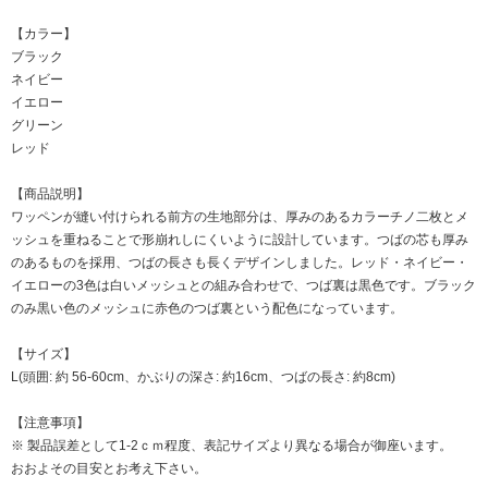
【カラー】
ブラック
ネイビー
イエロー
グリーン
レッド
【商品説明】
ワッペンが縫い付けられる前方の生地部分は、厚みのあるカラーチノ二枚とメ
ッシュを重ねることで形崩れしにくいように設計しています。つばの芯も厚み
のあるものを採用、つばの長さも長くデザインしました。レッド・ネイビー・
イエローの3色は白いメッシュとの組み合わせで、つば裏は黒色です。ブラック
のみ黒い色のメッシュに赤色のつば裏という配色になっています。
【サイズ】
L(頭囲: 約 56-60cm、かぶりの深さ: 約16cm、つばの長さ: 約8cm)
【注意事項】
※ 製品誤差として1-2ｃｍ程度、表記サイズより異なる場合が御座います。
おおよその目安とお考え下さい。