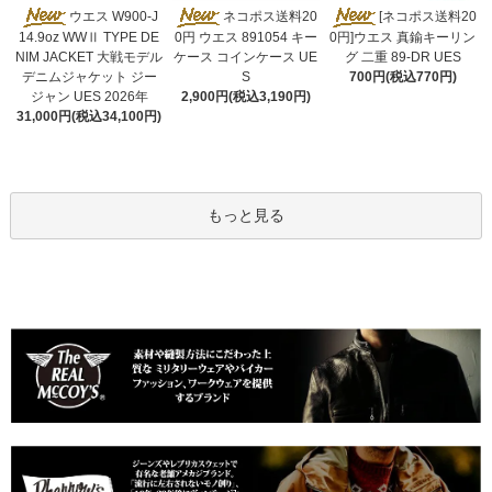
ネコポス送料20
ウエス W900-J
[ネコポス送料20
0円 ウエス 891054 キー
14.9oz WWⅡ TYPE DE
0円]ウエス 真鍮キーリン
ケース コインケース UE
NIM JACKET 大戦モデル
グ 二重 89-DR UES
S
デニムジャケット ジー
700円(税込770円)
2,900円(税込3,190円)
ジャン UES 2026年
31,000円(税込34,100円)
もっと見る