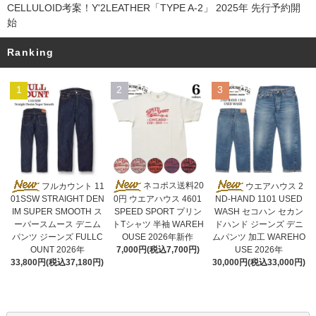
CELLULOID考案！Y'2LEATHER「TYPE A-2」 2025年 先行予約開
始
Ranking
1
2
3
ネコポス送料20
フルカウント 11
ウエアハウス 2
0円 ウエアハウス 4601
01SSW STRAIGHT DEN
ND-HAND 1101 USED
SPEED SPORT プリン
IM SUPER SMOOTH ス
WASH セコハン セカン
トTシャツ 半袖 WAREH
ーパースムース デニム
ドハンド ジーンズ デニ
OUSE 2026年新作
パンツ ジーンズ FULLC
ムパンツ 加工 WAREHO
7,000円(税込7,700円)
OUNT 2026年
USE 2026年
33,800円(税込37,180円)
30,000円(税込33,000円)