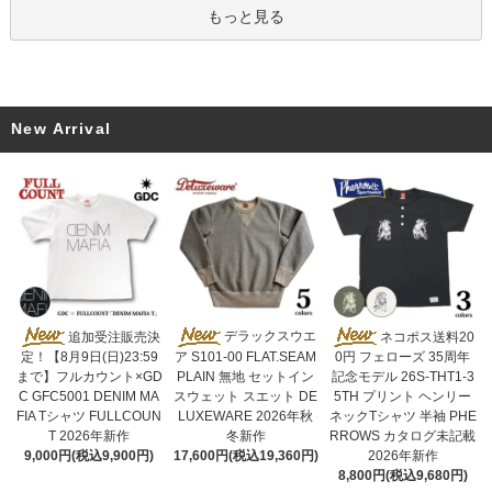
もっと見る
New Arrival
デラックスウエ
追加受注販売決
ネコポス送料20
ア S101-00 FLAT.SEAM
定！【8月9日(日)23:59
0円 フェローズ 35周年
PLAIN 無地 セットイン
まで】フルカウント×GD
記念モデル 26S-THT1-3
スウェット スエット DE
C GFC5001 DENIM MA
5TH プリント ヘンリー
LUXEWARE 2026年秋
FIA Tシャツ FULLCOUN
ネックTシャツ 半袖 PHE
冬新作
T 2026年新作
RROWS カタログ未記載
17,600円(税込19,360円)
9,000円(税込9,900円)
2026年新作
8,800円(税込9,680円)