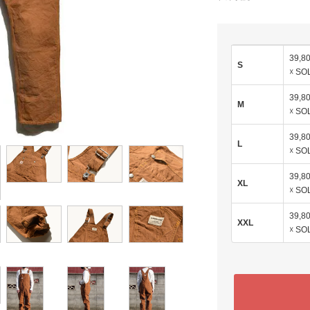
39,8
S
☓ SO
39,8
M
☓ SO
39,8
L
☓ SO
39,8
XL
☓ SO
39,8
XXL
☓ SO