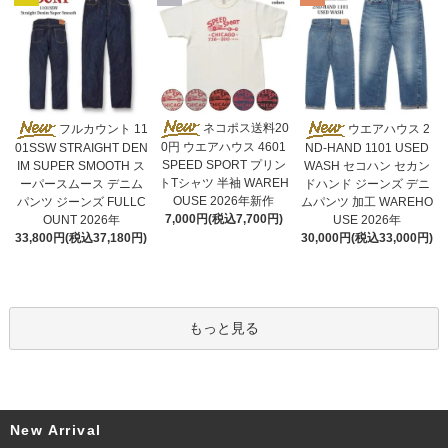
ネコポス送料20
フルカウント 11
ウエアハウス 2
0円 ウエアハウス 4601
01SSW STRAIGHT DEN
ND-HAND 1101 USED
SPEED SPORT プリン
IM SUPER SMOOTH ス
WASH セコハン セカン
トTシャツ 半袖 WAREH
ーパースムース デニム
ドハンド ジーンズ デニ
OUSE 2026年新作
パンツ ジーンズ FULLC
ムパンツ 加工 WAREHO
7,000円(税込7,700円)
OUNT 2026年
USE 2026年
33,800円(税込37,180円)
30,000円(税込33,000円)
もっと見る
New Arrival