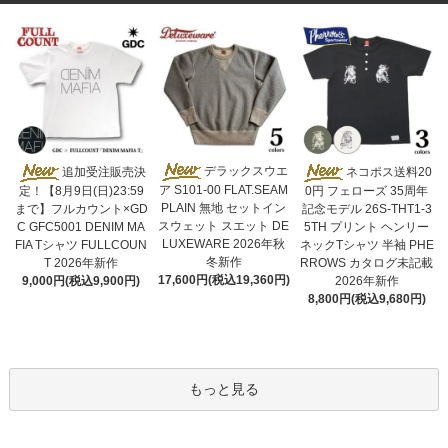
デラックスウエ
追加受注販売決
ネコポス送料20
ア S101-00 FLAT.SEAM
定！【8月9日(日)23:59
0円 フェローズ 35周年
PLAIN 無地 セットイン
まで】フルカウント×GD
記念モデル 26S-THT1-3
スウェット スエット DE
C GFC5001 DENIM MA
5TH プリント ヘンリー
LUXEWARE 2026年秋
FIA Tシャツ FULLCOUN
ネックTシャツ 半袖 PHE
冬新作
T 2026年新作
RROWS カタログ未記載
17,600円(税込19,360円)
9,000円(税込9,900円)
2026年新作
8,800円(税込9,680円)
もっと見る