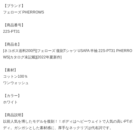
【ブランド】
フェローズ PHERROWS
【商品番号】
22S-PT31
【商品名】
[ネコポス送料200円]フェローズ 復刻Tシャツ USAFA 半袖 22S-PT31 PHERRO
WS[カタログ未記載][2022年夏新作]
【素材】
コットン100％
ワンウォッシュ
【カラー】
ホワイト
【商品説明】
以前人気を博したモデルを復刻！！ボディはヘビーウェイトで人気の高いPTボ
ディ。ガシガシとした素材感に、厚手なネックリブは代名詞です。