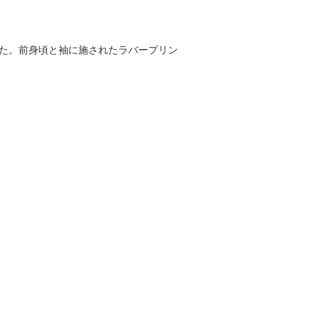
きた。前身頃と袖に施されたラバープリン